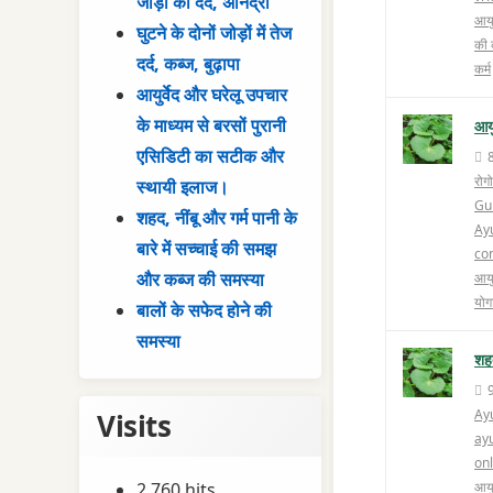
जोड़ों का दर्द, अनिद्रा
आयुर
घुटने के दोनों जोड़ों में तेज
की 
दर्द, कब्ज, बुढ़ापा
कर्म
आयुर्वेद और घरेलू उपचार
के माध्यम से बरसों पुरानी
आयु
एसिडिटी का सटीक और
रोगो
स्थायी इलाज।
Gu
शहद, नींबू और गर्म पानी के
Ay
बारे में सच्चाई की समझ
co
और कब्ज की समस्या
आयु
योग
बालों के सफेद होने की
समस्या
शहद
Ay
Visits
ay
onl
2,760 hits
आयुर