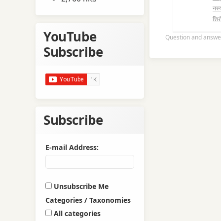
नस्य
शिरो
YouTube
Question and answe
Subscribe
Subscribe
E-mail Address:
Unsubscribe Me
Categories / Taxonomies
All categories