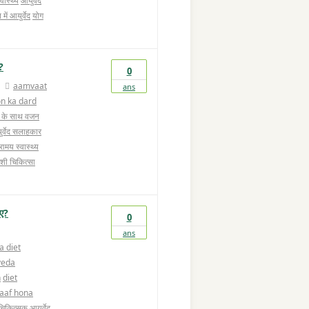
्वास्थ्य
आयुर्वेद
में आयुर्वेद
योग
ै?
0
aamvaat
ans
on ka dard
ेद के साथ वजन
र्वेद सलाहकार
रामय स्वास्थ्य
ेशी चिकित्सा
िए?
0
ans
a diet
veda
n
diet
saaf hona
 चिकित्सक
आयुर्वेद