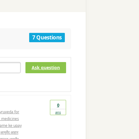
7 Questions
Ask question
0
yruveda for
ans
 medicines
tame ke upay
आयुर्वेद आहार