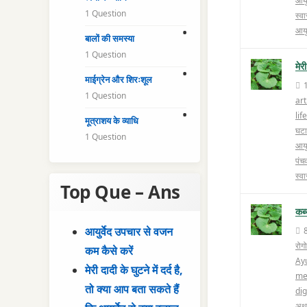
आयु
1 Question
स्वा
आयुर
बालों की समस्या
1 Question
मेर
माईग्रेन और शिरःशूल
1 Question
art
li
मूत्राशय के व्याधि
घटा
1 Question
आयु
पंचक
स्वा
Top Que – Ans
कब्
आयुर्वेद उपचार से वजन
रोगो
कम कैसे करें
Ay
मेरी दादी के घुटने में दर्द है,
me
तो क्या आप बता सकते हैं
di
अथर