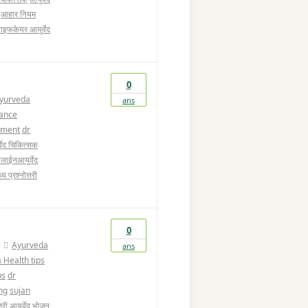
आहार नियम
ाइफकेयर आयुर्वेद
0
yurveda
ans
ance
tment
dr
्वेद चिकित्सक
ाईनआयुर्वेद
थ्य प्रश्नोत्तरी
0
Ayurveda
ans
 Health tips
ps
dr
ng
sujan
्तरी
आयुर्वेद भोजन