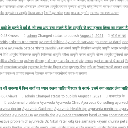
र्वेद चिकित्सक
आयुर्वेद प्रश्नोत्तरी
आयुर्वेद भोजन
आयुर्वेद युक्तियाँ
आयुर्वेद सलाह
आयुर्वेद सलाहकार
आयुर्वेद स
स्थ्य समस्याएं
आहार
ऑनलाइन
ऑनलाइन आयुर्वेद परामर्श
गुजरात आयुर्वेद
घरेलू
निरामय स्वास्थ्य
पंचकर्म
भारत 
्वेद
लाइफकेयर आयुर्वेद
विरुध आहार
वैद्य निकुल पटेल
शहद
शहद का प्रयोग
स्वास्थ्य
स्वास्थ्य उपचार
ी दादी के घुटने में दर्द है, तो क्या आप बता सकते हैं कि आयुर्वेद से क्या इलाज किया जा सकता ह
10.48K views
admin
Changed status to publish
August 1, 2021
जोडो का दर्द
hritis
arthritis treatment
ayurved chikitsa
Ayurveda sarvaar
ghutane ka dard
jod
fecare ayurveda
osteoarthrits
sandhi vaat
अथर्व आयुर्वेद क्लिनिक
आयुर्वेद
आयुर्वेद आहार
आयुर्व
ने विधि
आयुर्वेद चिकित्सक
आयुर्वेद चिकित्सा
आयुर्वेद परीक्षा
आयुर्वेद प्रश्न
आयुर्वेद भोजन
आयुर्वेद युक्तियाँ
आयु
र्वेदिक औषधि भारत
आरोग्यम
ऑनलाइन
ऑनलाइन आयुर्वेद परामर्श
घरेलू उपचार
घुटने का दर्द
जोड़ों का दर्द
नि
र्म
लाइफकेयर आयुर्वेद
वृद्धावस्था के रोग
वैद्य निकुल पटेल
व्हाट्सएप टिप्स
संधि वा
सिरदर्द
स्थायी उपचार
स्वद
स्थ्य
स्वास्थ्य उपचार
स्वास्थ्य देखभाल
स्वास्थ्य प्रश्नोत्तरी
स्वास्थ्य समस्या
ज की समस्या में किन बातों का ध्यान रखना चाहिए विस्तार से बताएं- इसमें क्या आहार लेना चाह
8.06K views
admin
Changed status to publish
August 1, 2021
पाचनतंत्र के
abdominal problem
Ayurveda
Ayurveda Clinic
Ayurveda Consulting
ayurved
urveda doctor
Ayurveda Guidance
Ayurveda Health tips
ayurveda medicine
ayur
dicines
Ayurveda QA
ayurveda tips
Ayurveda treatment
basti karma
constipatio
gestive problem
dr ayurveda
Dr. Nikul Patel
kabj kee samasya
kayam churna
pet 
्व आयुर्वेद क्लिनिक
अपच
आयुर्वेद
आयुर्वेद आहार
आयुर्वेद उपचार
आयुर्वेद कन्स्ल्टींग
आयुर्वेद क्लिनिक
आयुर्वेद