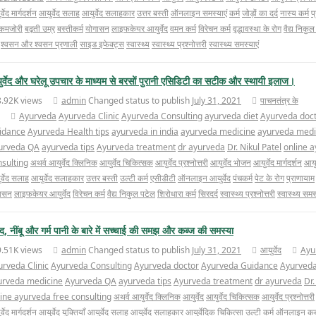
्वेद मार्गदर्शन
आयुर्वेद सलाह
आयुर्वेद सलाहकार
उत्तर बस्ती
ऑनलाइन समस्याएं
कर्म
जोड़ों का दर्द
नास्य कर्म
प
कमजोरी
बढ़ती उम्र
बस्तीकर्म
योगासन
लाइफकेयर आयुर्वेद
वमन कर्म
विरेचन कर्म
वृद्धावस्था के रोग
वैद्य निकु
श्वसन और श्वसन प्रणाली
साइड इफेक्ट्स
स्वास्थ्य
स्वास्थ्य प्रश्नोत्तरी
स्वास्थ्य समस्याएं
र्वेद और घरेलू उपचार के माध्यम से बरसों पुरानी एसिडिटी का सटीक और स्थायी इलाज।
8.92K views
admin
Changed status to publish
July 31, 2021
पाचनतंत्र के
Ayurveda
Ayurveda Clinic
Ayurveda Consulting
ayurveda diet
Ayurveda doc
idance
Ayurveda Health tips
ayurveda in india
ayurveda medicine
ayurveda medi
urveda QA
ayurveda tips
Ayurveda treatment
dr ayurveda
Dr. Nikul Patel
online a
nsulting
अथर्व आयुर्वेद क्लिनिक
आयुर्वेद चिकित्सक
आयुर्वेद प्रश्नोत्तरी
आयुर्वेद भोजन
आयुर्वेद मार्गदर्शन
आयुर
र्वेद सलाह
आयुर्वेद सलाहकार
उत्तर बस्ती
उल्टी कर्म
एसीडीटी
ऑनलाइन आयुर्वेद
पंचकर्म
पेट के रोग
प्राणायाम
ासन
लाइफकेयर आयुर्वेद
विरेचन कर्म
वैद्य निकुल पटेल
शिरोधारा कर्म
सिरदर्द
स्वास्थ्य प्रश्नोत्तरी
स्वास्थ्य समस
, नींबू और गर्म पानी के बारे में सच्चाई की समझ और कब्ज की समस्या
9.51K views
admin
Changed status to publish
July 31, 2021
आयुर्वेद
Ayu
urveda Clinic
Ayurveda Consulting
Ayurveda doctor
Ayurveda Guidance
Ayurveda
urveda medicine
Ayurveda QA
ayurveda tips
Ayurveda treatment
dr ayurveda
Dr.
ine ayurveda free consulting
अथर्व आयुर्वेद क्लिनिक
आयुर्वेद
आयुर्वेद चिकित्सक
आयुर्वेद प्रश्नोत्तरी
्वेद मार्गदर्शन
आयुर्वेद युक्तियाँ
आयुर्वेद सलाह
आयुर्वेद सलाहकार
आयुर्वेदिक चिकित्सा
उल्टी कर्म
ऑनलाइन
कब