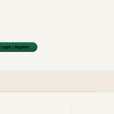
e
l
Login
/
Register