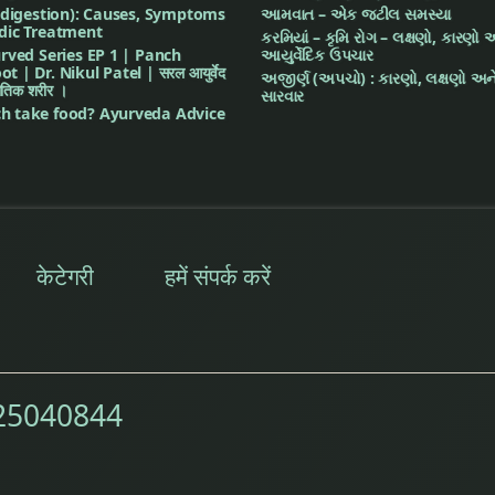
ndigestion): Causes, Symptoms
આમવાત – એક જટીલ સમસ્યા
dic Treatment
કરમિયાં – કૃમિ રોગ – લક્ષણો, કારણો 
rved Series EP 1 | Panch
આયુર્વેદિક ઉપચાર
| Dr. Nikul Patel | सरल आयुर्वेद
અજીર્ણ (અપચો) : કારણો, લક્ષણો અને
भौतिक शरीर ।
સારવાર
 take food? Ayurveda Advice
केटेगरी
हमें संपर्क करें
25040844