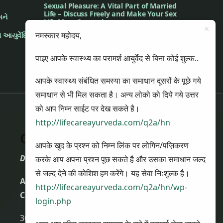
Sexual Pleasure: A Vital Part of Married
Life – Discuss Freely and Make Your Sex
અને
Life More Sensual
Understanding Female Hormones
नमस्कार महोदय,
 આયુર્વેદિક
Through Ayurveda’s Dosha Lens
The Music of Touch and the Incomplete
पाइए आपके स्वास्थ्य का परामर्श आयुर्वेद से बिना कोई शुल्क..
Melody (The Story of Arjun and Meera)
आपके स्वास्थ्य संबंधित समस्या का समाधान दूसरों के पूछे गये
समाधान से भी मिल सकता है। अन्य लोको को दिये गये उत्तर
को आप निम्न साईट पर देख सकते है।
http://lifecareayurveda.com/q2a/hn
Contact Us
आपके खुद के प्रश्न को निम्न लिंक पर लोगिन/पज़िकरण
Dr. Nikul Patel
करके आप अपना प्रश्न पूछ सकते है और उसका समाधान जल्द
से जल्द देने की कोशिश हम करेंगे। यह सेवा निःशुल्क है।
Atharva Ayurveda Clinic and Panchkarma
http://lifecareayurveda.com/q2a/hn/wp-
Center
login.php
307, Third Floor, Shalin Complex,