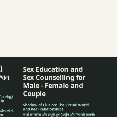
ી
Sex Education and
શ્વત
Sex Counselling for
Male - Female and
Couple
ક સંપૂર્ણ
 in
Shadow of Illusion: The Virtual World
and Real Relationships
મડીના રોગો
स्पर्श का संगीत और अधूरी धुन (अर्जुन और मीरा की कहानी)
િકા