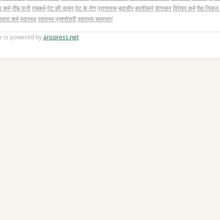
 कर्म
नींबू पानी
पंचकर्म
पेट की सूजन
पेट के रोग
प्राणायाम
बवासीर
बस्तीकर्म
योगासन
विरेचन कर्म
वैद्य निकुल
धारा कर्म
स्वास्थ्य
स्वास्थ्य प्रश्नोत्तरी
स्वास्थ्य समस्याएं
r is powered by
anspress.net