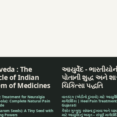
veda : The
આયુર્વેદ - ભારતીયોન
le of Indian
પોતાની શુદ્ધ અને શા
em of Medicines
ચિકિત્સા પદ્ધતિ
c Treatment for Neuralgia
વાતકંટક (એડીનો દુખાવો) માટે આયુર્વેદિ
ola): Complete Natural Pain
માર્ગદર્શિકા | Heel Pain Treatment
ide
Gujarati
arom Seeds): A Tiny Seed with
કૈશોર ગુગ્ગુલુ: સાંધાના દુખાવા અને ચા
ing Powers
માટે આયુર્વેદનું અમૃત – સંપૂર્ણ માર્ગદર્શ