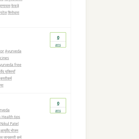
्राणायाम
फेफड़े
ल पटेल
शिरोधारा
0
ans
tor
Ayurveda
cines
yurveda free
्वेद युक्तियाँ
बस्तीकर्म
्या
0
rveda
ans
 Health tips
 Nikul Patel
आयुर्वेद भोजन
्ज
जानुबस्ती कर्म