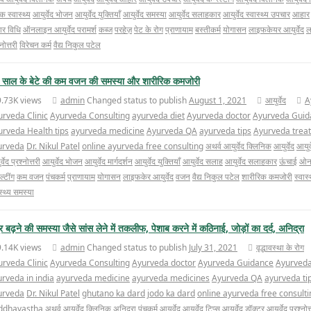
क स्वास्थ्य
आयुर्वेद भोजन
आयुर्वेद युक्तियाँ
आयुर्वेद समस्या
आयुर्वेद सलाहकार
आयुर्वेद स्वास्थ्य उपचार
आहार
र विधि
ऑनलाइन आयुर्वेद परामर्श
कब्ज
परहेज़
पेट के रोग
प्राणायाम
बस्तीकर्म
योगासन
लाइफकेयर आयुर्वेद
ल
्नोत्तरी
विरेचन कर्म
वैद्य निकुल पटेल
 साल के बेटे की कम वजन की समस्या और शारीरिक कमजोरी
9.73K views
admin
Changed status to publish
August 1, 2021
आयुर्वेद
A
urveda Clinic
Ayurveda Consulting
ayurveda diet
Ayurveda doctor
Ayurveda Guid
urveda Health tips
ayurveda medicine
Ayurveda QA
ayurveda tips
Ayurveda trea
urveda
Dr. Nikul Patel
online ayurveda free consulting
अथर्व आयुर्वेद क्लिनिक
आयुर्वेद
आयुर
्वेद प्रश्नोत्तरी
आयुर्वेद भोजन
आयुर्वेद मार्गदर्शन
आयुर्वेद युक्तियाँ
आयुर्वेद सलाह
आयुर्वेद सलाहकार
ऊंचाई
ओनल
्टींग
कम वजन
पंचकर्म
प्राणायाम
योगासन
लाइफकेर आयुर्वेद
वजन
वैद्य निकुल पटेल
शारीरिक कमजोरी
स्वास्
स्थ्य समस्या
र बढ़ने की समस्या जैसे सांस लेने में तकलीफ, पेशाब करने में कठिनाई, जोड़ों का दर्द, अनिद्रा
9.14K views
admin
Changed status to publish
July 31, 2021
वृद्धावस्था के रोग
urveda Clinic
Ayurveda Consulting
Ayurveda doctor
Ayurveda Guidance
Ayurveda
rveda in india
ayurveda medicine
ayurveda medicines
Ayurveda QA
ayurveda ti
urveda
Dr. Nikul Patel
ghutano ka dard
jodo ka dard
online ayurveda free consulti
iddhavastha
अथर्व आयुर्वेद क्लिनिक
अनिद्रा पंचकर्म
आयुर्वेद
आयुर्वेद टिप्स
आयुर्वेद डॉक्टर
आयुर्वेद प्रश्नोत