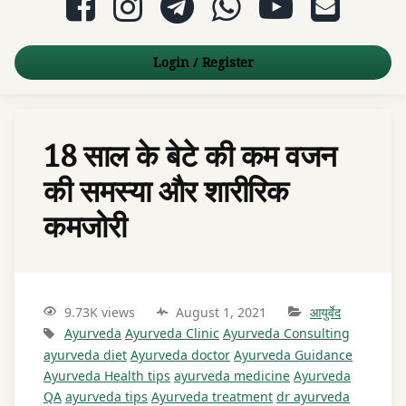
Login
/
Register
18 साल के बेटे की कम वजन
की समस्या और शारीरिक
कमजोरी
9.73K views
August 1, 2021
आयुर्वेद
Ayurveda
Ayurveda Clinic
Ayurveda Consulting
ayurveda diet
Ayurveda doctor
Ayurveda Guidance
Ayurveda Health tips
ayurveda medicine
Ayurveda
QA
ayurveda tips
Ayurveda treatment
dr ayurveda