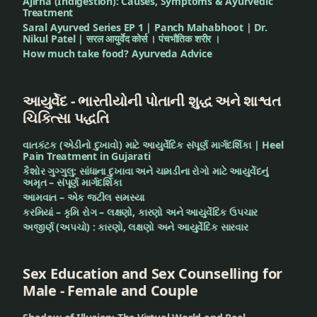
Ajirna (Indigestion): Causes, Symptoms & Ayurvedic
Treatment
Saral Ayurved Series EP 1 | Panch Mahabhoot | Dr.
Nikul Patel | सरल आयुर्वेद कोर्स । पंचभौतिक शरीर ।
How much take food? Ayurveda Advice
આયુર્વેદ - ભારતીયોની પોતાની શુદ્ધ અને શાશ્વત
ચિકિત્સા પદ્ધતિ
વાતકંટક (એડીનો દુખાવો) માટે આયુર્વેદિક સંપૂર્ણ માર્ગદર્શિકા | Heel
Pain Treatment in Gujarati
કૈશોર ગુગ્ગુલુ: સાંધાના દુખાવા અને ચામડીના રોગો માટે આયુર્વેદનું
અમૃત – સંપૂર્ણ માર્ગદર્શિકા
આમવાત – એક જટીલ સમસ્યા
કરમિયાં – કૃમિ રોગ – લક્ષણો, કારણો અને આયુર્વેદિક ઉપચાર
અજીર્ણ (અપચો) : કારણો, લક્ષણો અને આયુર્વેદિક સારવાર
Sex Education and Sex Counselling for
Male - Female and Couple