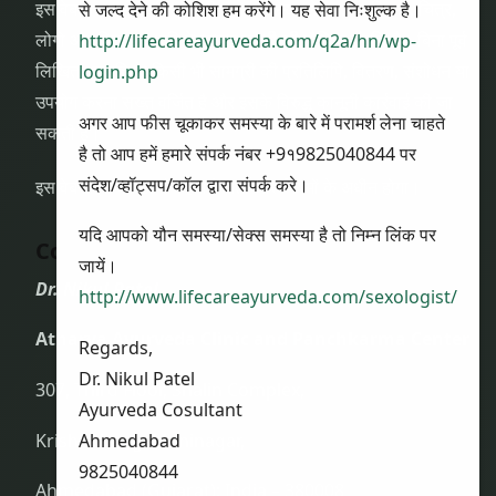
इस वेबसाइट की सभी सामग्री जैसे कि लेख, लेखन, ग्राफिक्स, चित्र,
से जल्द देने की कोशिश हम करेंगे। यह सेवा निःशुल्क है।
लोगो और डिज़ाइन आदि
वेबसाइट स्वामी की बौद्धिक संपत्ति
है। बिना पूर्व
http://lifecareayurveda.com/q2a/hn/wp-
लिखित अनुमति के किसी भी सामग्री की प्रतिलिपि, वितरण, संशोधन या
login.php
उपयोग करना सख्त वर्जित है और इसके विरुद्ध कानूनी कार्रवाई की जा
अगर आप फीस चूकाकर समस्या के बारे में परामर्श लेना चाहते
सकती है।
है तो आप हमें हमारे संपर्क नंबर +9१9825040844 पर
संदेश/व्हॉट्सप/कॉल द्वारा संपर्क करे।
इस वेबसाइट का उपयोग हमारी शर्तों और नियमों के अधीन होगा।
यदि आपको यौन समस्या/सेक्स समस्या है तो निम्न लिंक पर
Contact Us
जायें।
Dr. Nikul Patel
http://www.lifecareayurveda.com/sexologist/
Atharva Ayurveda Clinic and Panchkarma Center
Regards,
Dr. Nikul Patel
307, Third Floor, Shalin Complex,
Ayurveda Cosultant
Krishnabaug, Maninagar,
Ahmedabad
9825040844
Ahmedabad (Gujarat); India – 380008