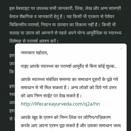
इस वेबसाइट पर उपलब्ध सभी जानकारी, लिंक, लेख और अन्य सामग्री
केवल शैक्षणिक व जानकारी हेतु है। यह किसी भी प्रकार से पेशेवर
चिकित्सीय परामर्श, निदान या उपचार का विकल्प नहीं है। किसी भी
सलाह या उपाय को अपनाने से पहले अपने योग्य आयुर्वेदिक या स्वास्थ्य
विशेषज्ञ से परामर्श अवश्य करें।
नमस्कार महोदय,
इस वेबसाइट पर पूछे गए स्वास्थ्य संबंधी प्रश्न और उनके उत्तर सभी
उपयोगकर्ताओं को दिखाई देंगे। अतः उपयोगकर्ता स्वयं यह सुनिश्चित करें
पाइए आपके स्वास्थ्य का परामर्श आयुर्वेद से बिना कोई शुल्क..
कि प्रश्न पूछते समय कोई व्यक्तिगत या गोपनीय जानकारी साझा न करें।
आपके स्वास्थ्य संबंधित समस्या का समाधान दूसरों के पूछे गये
इस वेबसाइट के उपयोगकर्ता यह स्वीकार करते हैं कि इस वेबसाइट के
समाधान से भी मिल सकता है। अन्य लोको को दिये गये उत्तर
स्वामी, लेखक या योगदानकर्ता किसी भी प्रकार की प्रत्यक्ष, अप्रत्यक्ष,
को आप निम्न साईट पर देख सकते है।
आकस्मिक या परिणामी हानि, क्षति या चोट के लिए जिम्मेदार नहीं होंगे, जो
http://lifecareayurveda.com/q2a/hn
इस वेबसाइट पर दी गई जानकारी के उपयोग, दुरुपयोग या उस पर निर्भरता
आपके खुद के प्रश्न को निम्न लिंक पर लोगिन/पज़िकरण
से उत्पन्न हो।
करके आप अपना प्रश्न पूछ सकते है और उसका समाधान जल्द