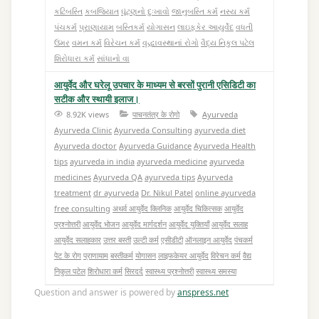
કટિબસ્તિ
કબજિયાત
ઘૂંટણનો દુઃખાવો
જાનુબસ્તિ કર્મ
નસ્ય કર્મ
પંચકર્મ
પ્રાણાયામ
બસ્તિકર્મ
યોગાસન
લાઇફકેર આયુર્વેદ
વધતી
ઉંમર
વમન કર્મ
વિરેચન કર્મ
વૄદ્ધાવસ્થાનાં રોગો
વૈદ્ય નિકુલ પટેલ
શિરોધારા કર્મ
સાંધાનો વા
आयुर्वेद और घरेलू उपचार के माध्यम से बरसों पुरानी एसिडिटी का
सटीक और स्थायी इलाज।
8.92K views
पाचनतंत्र के रोगो
Ayurveda
Ayurveda Clinic
Ayurveda Consulting
ayurveda diet
Ayurveda doctor
Ayurveda Guidance
Ayurveda Health
tips
ayurveda in india
ayurveda medicine
ayurveda
medicines
Ayurveda QA
ayurveda tips
Ayurveda
treatment
dr ayurveda
Dr. Nikul Patel
online ayurveda
free consulting
अथर्व आयुर्वेद क्लिनिक
आयुर्वेद चिकित्सक
आयुर्वेद
प्रश्नोत्तरी
आयुर्वेद भोजन
आयुर्वेद मार्गदर्शन
आयुर्वेद युक्तियाँ
आयुर्वेद सलाह
आयुर्वेद सलाहकार
उत्तर बस्ती
उल्टी कर्म
एसीडीटी
ऑनलाइन आयुर्वेद
पंचकर्म
पेट के रोग
प्राणायाम
बस्तीकर्म
योगासन
लाइफकेयर आयुर्वेद
विरेचन कर्म
वैद्य
निकुल पटेल
शिरोधारा कर्म
सिरदर्द
स्वास्थ्य प्रश्नोत्तरी
स्वास्थ्य समस्या
Question and answer is powered by
anspress.net