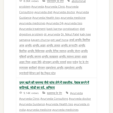
8.06K views
पाचनतंत्र के रोगो
abdominal
problem
Ayurveda
Ayurveda Clinic
Ayurveda
Consulting
ayurveda diet
Ayurveda doctor
Ayurveda
Guidance
Ayurveda Health tips
ayurveda medicine
ayurveda medicines
Ayurveda QA
ayurveda tips
Ayurveda treatment
basti karma
constipation
diet
digestive problem
dr ayurveda
Dr. Nikul Patel
kabj kee
samasya
kayam churna
pet saaf hona
अथर्व आयुर्वेद क्लिनिक
अपच
आयुर्वेद
आयुर्वेद आहार
आयुर्वेद उपचार
आयुर्वेद कन्स्ल्टींग
आयुर्वेद
क्लिनिक
आयुर्वेद चिकित्सक
आयुर्वेद दैनिक स्वास्थ्य
आयुर्वेद भोजन
आयुर्वेद
युक्तियाँ
आयुर्वेद समस्या
आयुर्वेद सलाहकार
आयुर्वेद स्वास्थ्य उपचार
आहार
आहार नियम
आहार विधि
ऑनलाइन आयुर्वेद परामर्श
कब्ज
परहेज़
पेट के रोग
प्राणायाम
बस्तीकर्म
योगासन
लाइफकेयर आयुर्वेद
लाइफकेयर आयुर्वेद
प्रश्नोत्तरी
विरेचन कर्म
वैद्य निकुल पटेल
उम्र बढ़ने की समस्या जैसे सांस लेने में तकलीफ, पेशाब करने में
कठिनाई, जोड़ों का दर्द, अनिद्रा
9.14K views
वृद्धावस्था के रोग
Ayurveda
Ayurveda Clinic
Ayurveda Consulting
Ayurveda doctor
Ayurveda Guidance
Ayurveda Health tips
ayurveda in
india
ayurveda medicine
ayurveda medicines