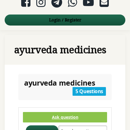
Login
/
Register
ayurveda medicines
ayurveda medicines
5 Questions
Ask question