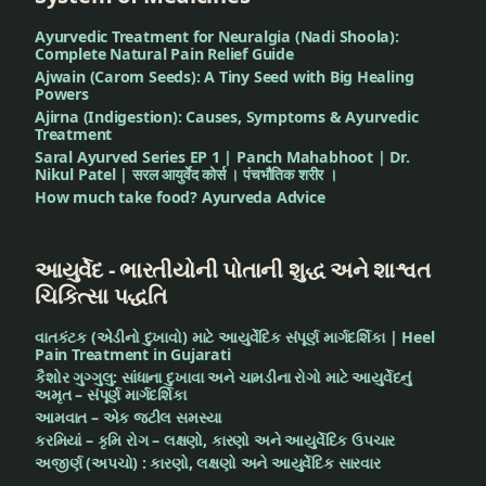
Ayurvedic Treatment for Neuralgia (Nadi Shoola):
Complete Natural Pain Relief Guide
Ajwain (Carom Seeds): A Tiny Seed with Big Healing
Powers
Ajirna (Indigestion): Causes, Symptoms & Ayurvedic
Treatment
Saral Ayurved Series EP 1 | Panch Mahabhoot | Dr.
Nikul Patel | सरल आयुर्वेद कोर्स । पंचभौतिक शरीर ।
How much take food? Ayurveda Advice
આયુર્વેદ - ભારતીયોની પોતાની શુદ્ધ અને શાશ્વત
ચિકિત્સા પદ્ધતિ
વાતકંટક (એડીનો દુખાવો) માટે આયુર્વેદિક સંપૂર્ણ માર્ગદર્શિકા | Heel
Pain Treatment in Gujarati
કૈશોર ગુગ્ગુલુ: સાંધાના દુખાવા અને ચામડીના રોગો માટે આયુર્વેદનું
અમૃત – સંપૂર્ણ માર્ગદર્શિકા
આમવાત – એક જટીલ સમસ્યા
કરમિયાં – કૃમિ રોગ – લક્ષણો, કારણો અને આયુર્વેદિક ઉપચાર
અજીર્ણ (અપચો) : કારણો, લક્ષણો અને આયુર્વેદિક સારવાર