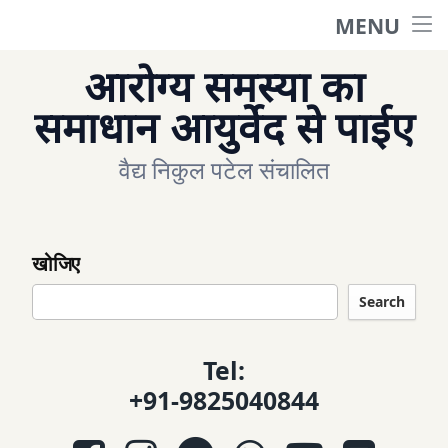
MENU
मुखपृष्ठ
आरोग्य समस्या का
प्रश्न पूछे
समाधान आयुर्वेद से पाईए
वैद्य निकुल पटेल संचालित
पूछे गये प्रश्न
केटेगरी
खोजिए
हमें संपर्क करें
Search
Tel:
एपोईन्टमेन्ट के लिए
+91-9825040844
Facebook
Instagram
Telegram
WhatsApp
YouTube
E-mail