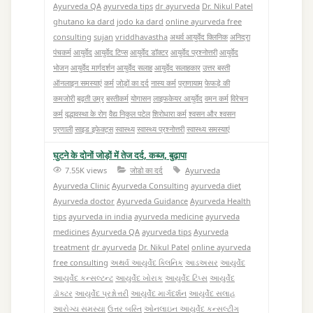
Ayurveda QA
ayurveda tips
dr ayurveda
Dr. Nikul Patel
ghutano ka dard
jodo ka dard
online ayurveda free
consulting
sujan
vriddhavastha
अथर्व आयुर्वेद क्लिनिक
अनिद्रा
पंचकर्म
आयुर्वेद
आयुर्वेद टिप्स
आयुर्वेद डॉक्टर
आयुर्वेद प्रश्नोत्तरी
आयुर्वेद
भोजन
आयुर्वेद मार्गदर्शन
आयुर्वेद सलाह
आयुर्वेद सलाहकार
उत्तर बस्ती
ऑनलाइन समस्याएं
कर्म
जोड़ों का दर्द
नास्य कर्म
प्राणायाम
फेफड़े की
कमजोरी
बढ़ती उम्र
बस्तीकर्म
योगासन
लाइफकेयर आयुर्वेद
वमन कर्म
विरेचन
कर्म
वृद्धावस्था के रोग
वैद्य निकुल पटेल
शिरोधारा कर्म
श्वसन और श्वसन
प्रणाली
साइड इफेक्ट्स
स्वास्थ्य
स्वास्थ्य प्रश्नोत्तरी
स्वास्थ्य समस्याएं
घुटने के दोनों जोड़ों में तेज दर्द, कब्ज, बुढ़ापा
7.55K views
जोडो का दर्द
Ayurveda
Ayurveda Clinic
Ayurveda Consulting
ayurveda diet
Ayurveda doctor
Ayurveda Guidance
Ayurveda Health
tips
ayurveda in india
ayurveda medicine
ayurveda
medicines
Ayurveda QA
ayurveda tips
Ayurveda
treatment
dr ayurveda
Dr. Nikul Patel
online ayurveda
free consulting
અથર્વ આયુર્વેદ ક્લિનિક
આડઅસર
આયુર્વેદ
આયુર્વેદ કન્સલ્ટન્ટ
આયુર્વેદ ખોરાક
આયુર્વેદ ટિપ્સ
આયુર્વેદ
ડૉક્ટર
આયુર્વેદ પ્રશ્નોત્તરી
આયુર્વેદ માર્ગદર્શન
આયુર્વેદ સલાહ
આરોગ્ય સમસ્યા
ઉત્તર બસ્તિ
ઓનલાઇન આયુર્વેદ કન્સલ્ટીંગ