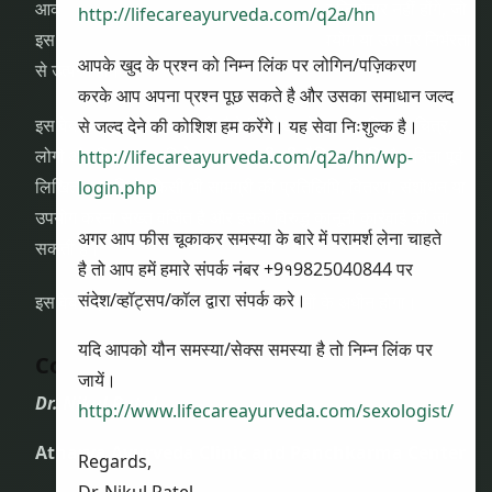
आकस्मिक या परिणामी हानि, क्षति या चोट के लिए जिम्मेदार नहीं होंगे, जो
http://lifecareayurveda.com/q2a/hn
इस वेबसाइट पर दी गई जानकारी के उपयोग, दुरुपयोग या उस पर निर्भरता
आपके खुद के प्रश्न को निम्न लिंक पर लोगिन/पज़िकरण
से उत्पन्न हो।
करके आप अपना प्रश्न पूछ सकते है और उसका समाधान जल्द
इस वेबसाइट की सभी सामग्री जैसे कि लेख, लेखन, ग्राफिक्स, चित्र,
से जल्द देने की कोशिश हम करेंगे। यह सेवा निःशुल्क है।
लोगो और डिज़ाइन आदि
वेबसाइट स्वामी की बौद्धिक संपत्ति
है। बिना पूर्व
http://lifecareayurveda.com/q2a/hn/wp-
लिखित अनुमति के किसी भी सामग्री की प्रतिलिपि, वितरण, संशोधन या
login.php
उपयोग करना सख्त वर्जित है और इसके विरुद्ध कानूनी कार्रवाई की जा
अगर आप फीस चूकाकर समस्या के बारे में परामर्श लेना चाहते
सकती है।
है तो आप हमें हमारे संपर्क नंबर +9१9825040844 पर
संदेश/व्हॉट्सप/कॉल द्वारा संपर्क करे।
इस वेबसाइट का उपयोग हमारी शर्तों और नियमों के अधीन होगा।
यदि आपको यौन समस्या/सेक्स समस्या है तो निम्न लिंक पर
Contact Us
जायें।
Dr. Nikul Patel
http://www.lifecareayurveda.com/sexologist/
Atharva Ayurveda Clinic and Panchkarma Center
Regards,
Dr. Nikul Patel