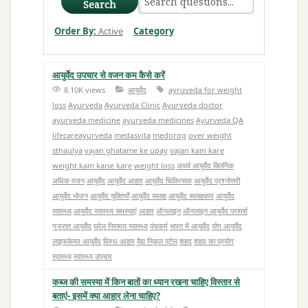
Search
Order By:
Active
Category
आयुर्वेद उपचार से वजन कम कैसे करें
8.10K views
आयुर्वेद
ayruveda for weight
loss
Ayurveda
Ayurveda Clinic
Ayurveda doctor
ayurveda medicine
ayurveda medicines
Ayurveda QA
lifecareayurveda
medasvita
medorog
over weight
sthaulya
vajan ghatame ke upay
vajan kam kare
weight kam kaise kare
weight loss
अथर्व आयुर्वेद क्लिनिक
अधिक वजन
आयुर्वेद
आयुर्वेद आहार
आयुर्वेद चिकित्सक
आयुर्वेद प्रश्नोत्तरी
आयुर्वेद भोजन
आयुर्वेद युक्तियाँ
आयुर्वेद सलाह
आयुर्वेद सलाहकार
आयुर्वेद
स्वास्थ्य
आयुर्वेद स्वास्थ्य समस्याएं
आहार
ऑनलाइन
ऑनलाइन आयुर्वेद परामर्श
गुजरात आयुर्वेद
घरेलू
निरामय स्वास्थ्य
पंचकर्म
भारत में आयुर्वेद
योग आयुर्वेद
लाइफकेयर आयुर्वेद
विरुध आहार
वैद्य निकुल पटेल
शहद
शहद का प्रयोग
स्वास्थ्य
स्वास्थ्य उपचार
कब्ज की समस्या में किन बातों का ध्यान रखना चाहिए विस्तार से
बताएं- इसमें क्या आहार लेना चाहिए?