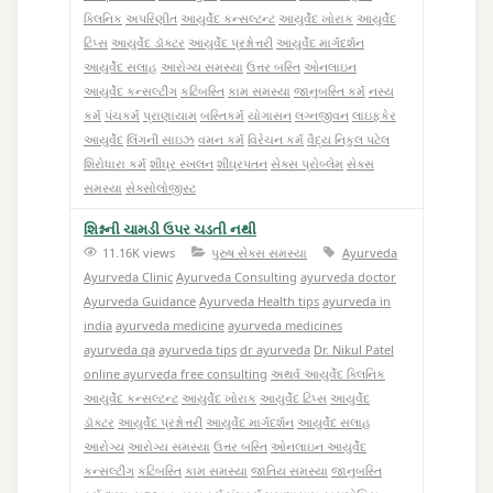
ક્લિનિક
અપરિણીત
આયુર્વેદ કન્સલ્ટન્ટ
આયુર્વેદ ખોરાક
આયુર્વેદ
ટિપ્સ
આયુર્વેદ ડૉક્ટર
આયુર્વેદ પ્રશ્નોત્તરી
આયુર્વેદ માર્ગદર્શન
આયુર્વેદ સલાહ
આરોગ્ય સમસ્યા
ઉત્તર બસ્તિ
ઓનલાઇન
આયુર્વેદ કન્સલ્ટીંગ
કટિબસ્તિ
કામ સમસ્યા
જાનુબસ્તિ કર્મ
નસ્ય
કર્મ
પંચકર્મ
પ્રાણાયામ
બસ્તિકર્મ
યોગાસન
લગ્નજીવન
લાઇફકેર
આયુર્વેદ
લિંગની સાઇઝ
વમન કર્મ
વિરેચન કર્મ
વૈદ્ય નિકુલ પટેલ
શિરોધારા કર્મ
શીઘ્ર સ્ખલન
શીઘ્રપતન
સેક્સ પ્રોબ્લેમ
સેક્સ
સમસ્યા
સેક્સોલોજીસ્ટ
શિશ્નની ચામડી ઉપર ચડતી નથી
11.16K views
પુરુષ સેક્સ સમસ્યા
Ayurveda
Ayurveda Clinic
Ayurveda Consulting
ayurveda doctor
Ayurveda Guidance
Ayurveda Health tips
ayurveda in
india
ayurveda medicine
ayurveda medicines
ayurveda qa
ayurveda tips
dr ayurveda
Dr. Nikul Patel
online ayurveda free consulting
અથર્વ આયુર્વેદ ક્લિનિક
આયુર્વેદ કન્સલ્ટન્ટ
આયુર્વેદ ખોરાક
આયુર્વેદ ટિપ્સ
આયુર્વેદ
ડૉક્ટર
આયુર્વેદ પ્રશ્નોત્તરી
આયુર્વેદ માર્ગદર્શન
આયુર્વેદ સલાહ
આરોગ્ય
આરોગ્ય સમસ્યા
ઉત્તર બસ્તિ
ઓનલાઇન આયુર્વેદ
કન્સલ્ટીંગ
કટિબસ્તિ
કામ સમસ્યા
જાતિય સમસ્યા
જાનુબસ્તિ