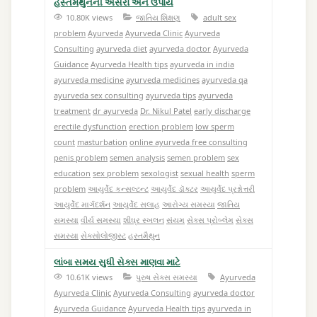
હસ્તમૈથુનની અસરો અને ઉપાય
10.80K views
જાતિય શિક્ષણ
adult sex
problem
Ayurveda
Ayurveda Clinic
Ayurveda
Consulting
ayurveda diet
ayurveda doctor
Ayurveda
Guidance
Ayurveda Health tips
ayurveda in india
ayurveda medicine
ayurveda medicines
ayurveda qa
ayurveda sex consulting
ayurveda tips
ayurveda
treatment
dr ayurveda
Dr. Nikul Patel
early discharge
erectile dysfunction
erection problem
low sperm
count
masturbation
online ayurveda free consulting
penis problem
semen analysis
semen problem
sex
education
sex problem
sexologist
sexual health
sperm
problem
આયુર્વેદ કન્સલ્ટન્ટ
આયુર્વેદ ડૉક્ટર
આયુર્વેદ પ્રશ્નોત્તરી
આયુર્વેદ માર્ગદર્શન
આયુર્વેદ સલાહ
આરોગ્ય સમસ્યા
જાતિય
સમસ્યા
વીર્ય સમસ્યા
શીઘ્ર સ્ખલન
સંયમ
સેક્સ પ્રોબ્લેમ
સેક્સ
સમસ્યા
સેક્સોલોજીસ્ટ
હસ્તમૈથુન
લાંબા સમય સુધી સેક્સ માણવા માટે
10.61K views
પુરુષ સેક્સ સમસ્યા
Ayurveda
Ayurveda Clinic
Ayurveda Consulting
ayurveda doctor
Ayurveda Guidance
Ayurveda Health tips
ayurveda in