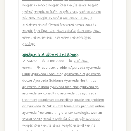
આયુર્વેદ કન્સલ્ટન્ટ
આયુર્વેદ ટિપ્સ
આયુર્વેદ ડૉક્ટર
આયુર્વેદ
પ્રશ્નોત્તરી
આયુર્વેદ માર્ગદર્શન
આયુર્વેદ સલાહ
આરોગ્ય સમસ્યા
ઓનલાઇન આયુર્વેદ કન્સલ્ટીંગ
કામ સમસ્યા
કામસૂત્ર
કામોત્તેજના
પંચકર્મ
પેનિસમાં ઉત્તેજનાનો અભાવ
લાઇફકેર
આયુર્વેદ
વૈદ્ય નિકુલ પટેલ
સેક્સ પ્રોબ્લેમ
સેક્સ લાઇફ
સેક્સ
સમસ્યા
સેક્સ સમસ્યા - કામ સમસ્યા
સેક્સોલોજીસ્ટ
હસ્તમૈથુન
મુખમૈથુન અને પ્રેગ્નન્સી ની મૂંઝ્વણ
Solved
9.10K views
સ્ત્રી સેક્સ
સમસ્યા
adult sex problem
Ayurveda
Ayurveda
Clinic
Ayurveda Consulting
ayurveda diet
ayurveda
doctor
Ayurveda Guidance
Ayurveda Health tips
ayurveda in india
ayurveda medicine
ayurveda qa
ayurveda sex consulting
ayurveda tips
ayurveda
treatment
couple sex counselling
couple sex problem
dr ayurveda
Dr. Nikul Patel
female sex problem
online
ayurveda free consulting
oral sex
sexologist
woman
sexual health
અથર્વ આયુર્વેદ ક્લિનિક
આયુર્વેદ કન્સલ્ટન્ટ
આયુર્વેદ ટિપ્સ
આયુર્વેદ ડૉક્ટર
આયુર્વેદ પ્રશ્નોત્તરી
આયુર્વેદ