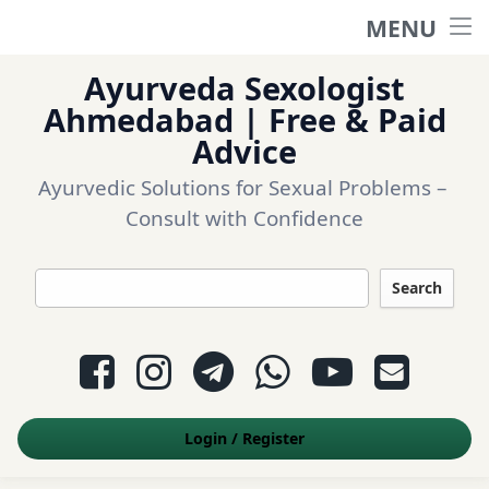
MENU
Home
Ayurveda Sexologist
Ask a question
Ahmedabad | Free & Paid
Advice
Login
Ayurvedic Solutions for Sexual Problems – 
Consult with Confidence
Questions
Search
Appointment
Facebook
Instagram
Telegram
WhatsApp
YouTube
E-mail
Contact Us
Login
/
Register