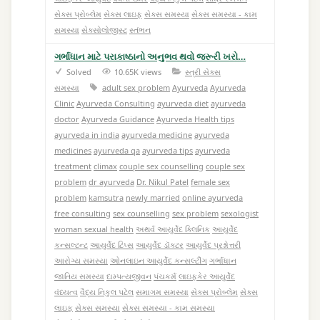
સેક્સ પ્રોબ્લેમ
સેક્સ લાઇફ
સેક્સ સમસ્યા
સેક્સ સમસ્યા - કામ
સમસ્યા
સેક્સોલોજીસ્ટ
સ્તંભન
ગર્ભાધાન માટે પરાકાષ્ઠાનો અનુભવ થવો જરૂરી ખરો…
Solved
10.65K views
સ્ત્રી સેક્સ
સમસ્યા
adult sex problem
Ayurveda
Ayurveda
Clinic
Ayurveda Consulting
ayurveda diet
ayurveda
doctor
Ayurveda Guidance
Ayurveda Health tips
ayurveda in india
ayurveda medicine
ayurveda
medicines
ayurveda qa
ayurveda tips
ayurveda
treatment
climax
couple sex counselling
couple sex
problem
dr ayurveda
Dr. Nikul Patel
female sex
problem
kamsutra
newly married
online ayurveda
free consulting
sex counselling
sex problem
sexologist
woman sexual health
અથર્વ આયુર્વેદ ક્લિનિક
આયુર્વેદ
કન્સલ્ટન્ટ
આયુર્વેદ ટિપ્સ
આયુર્વેદ ડૉક્ટર
આયુર્વેદ પ્રશ્નોત્તરી
આરોગ્ય સમસ્યા
ઓનલાઇન આયુર્વેદ કન્સલ્ટીંગ
ગર્ભાધાન
જાતિય સમસ્યા
દામ્પત્યજીવન
પંચકર્મ
લાઇફકેર આયુર્વેદ
વંધ્યત્વ
વૈદ્ય નિકુલ પટેલ
સમાગમ સમસ્યા
સેક્સ પ્રોબ્લેમ
સેક્સ
લાઇફ
સેક્સ સમસ્યા
સેક્સ સમસ્યા - કામ સમસ્યા