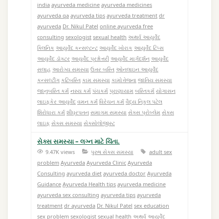
india
ayurveda medicine
ayurveda medicines
ayurveda qa
ayurveda tips
ayurveda treatment
dr
ayurveda
Dr. Nikul Patel
online ayurveda free
consulting
sexologist
sexual health
અથર્વ આયુર્વેદ
ક્લિનિક
આયુર્વેદ કન્સલ્ટન્ટ
આયુર્વેદ ખોરાક
આયુર્વેદ ટિપ્સ
આયુર્વેદ ડૉક્ટર
આયુર્વેદ પ્રશ્નોત્તરી
આયુર્વેદ માર્ગદર્શન
આયુર્વેદ
સલાહ
આરોગ્ય સમસ્યા
ઉત્તર બસ્તિ
ઓનલાઇન આયુર્વેદ
કન્સલ્ટીંગ
કટિબસ્તિ
કામ સમસ્યા
કામોત્તેજના
જાતિય સમસ્યા
જાનુબસ્તિ કર્મ
નસ્ય કર્મ
પંચકર્મ
પ્રાણાયામ
બસ્તિકર્મ
યોગાસન
લાઇફકેર આયુર્વેદ
વમન કર્મ
વિરેચન કર્મ
વૈદ્ય નિકુલ પટેલ
શિરોધારા કર્મ
શીઘ્રપતન
સમાગમ સમસ્યા
સેક્સ પ્રોબ્લેમ
સેક્સ
લાઇફ
સેક્સ સમસ્યા
સેક્સોલોજીસ્ટ
સેક્સ સમસ્યા – લગ્ન માટે ચિંતા.
9.47K views
પુરુષ સેક્સ સમસ્યા
adult sex
problem
Ayurveda
Ayurveda Clinic
Ayurveda
Consulting
ayurveda diet
ayurveda doctor
Ayurveda
Guidance
Ayurveda Health tips
ayurveda medicine
ayurveda sex consulting
ayurveda tips
ayurveda
treatment
dr ayurveda
Dr. Nikul Patel
sex education
sex problem
sexologist
sexual health
અથર્વ આયુર્વેદ