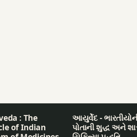
veda : The
આયુર્વેદ - ભારતીયોન
le of Indian
પોતાની શુદ્ધ અને શા
em of Medicines
ચિકિત્સા પદ્ધતિ