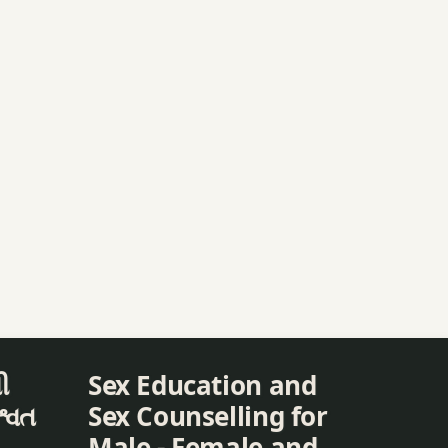
ી
Sex Education and
શ્વત
Sex Counselling for
Male - Female and