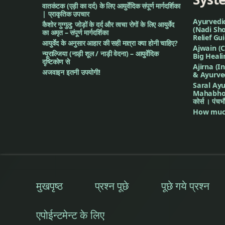
वातकंटक (एड़ी का दर्द) के लिए आयुर्वेदिक संपूर्ण मार्गदर्शिका
| प्राकृतिक उपचार
Ayurvedi
कैशोर गुग्गुलु: जोड़ों के दर्द और त्वचा रोगों के लिए आयुर्वेद
(Nadi Sho
का अमृत – संपूर्ण मार्गदर्शिका
Relief Gu
आयुर्वेद के अनुसार आहार की सही मात्रा क्या होनी चाहिए?
Ajwain (C
न्यूराल्जिया (नाड़ी शूल / नाड़ी वेदना) – आयुर्वेदिक
Big Heal
दृष्टिकोण से
Ajirna (I
अजवाइन इतनी उपयोगी!
& Ayurve
Saral Ayu
Mahabhoot 
कोर्स । पंच
How much
मुखपृष्ठ
प्रश्न पूछे
पूछे गये प्रश्न
एपोईन्टमेन्ट के लिए