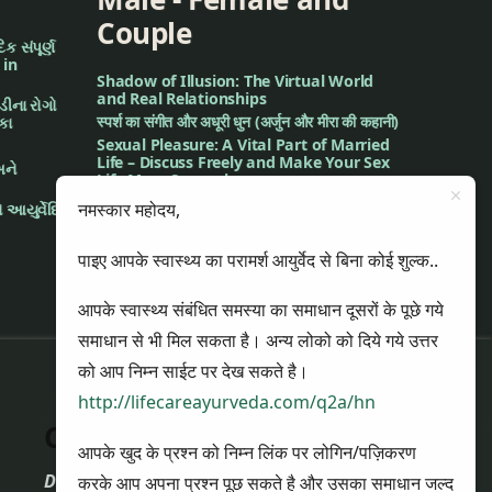
Couple
ક સંપૂર્ણ
 in
Shadow of Illusion: The Virtual World
and Real Relationships
મડીના રોગો
स्पर्श का संगीत और अधूरी धुन (अर्जुन और मीरा की कहानी)
િકા
Sexual Pleasure: A Vital Part of Married
Life – Discuss Freely and Make Your Sex
અને
Life More Sensual
Understanding Female Hormones
नमस्कार महोदय,
 આયુર્વેદિક
Through Ayurveda’s Dosha Lens
The Music of Touch and the Incomplete
पाइए आपके स्वास्थ्य का परामर्श आयुर्वेद से बिना कोई शुल्क..
Melody (The Story of Arjun and Meera)
आपके स्वास्थ्य संबंधित समस्या का समाधान दूसरों के पूछे गये
समाधान से भी मिल सकता है। अन्य लोको को दिये गये उत्तर
को आप निम्न साईट पर देख सकते है।
http://lifecareayurveda.com/q2a/hn
Contact Us
आपके खुद के प्रश्न को निम्न लिंक पर लोगिन/पज़िकरण
Dr. Nikul Patel
करके आप अपना प्रश्न पूछ सकते है और उसका समाधान जल्द