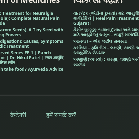
c Treatment for Neuralgia
વાતકંટક (એડીનો દુખાવો) માટે આયુર્વેદિ
ola): Complete Natural Pain
માર્ગદર્શિકા | Heel Pain Treatment
ide
Gujarati
arom Seeds): A Tiny Seed with
કૈશોર ગુગ્ગુલુ: સાંધાના દુખાવા અને ચા
ing Powers
માટે આયુર્વેદનું અમૃત – સંપૂર્ણ માર્ગદર્શ
ndigestion): Causes, Symptoms
આમવાત – એક જટીલ સમસ્યા
dic Treatment
કરમિયાં – કૃમિ રોગ – લક્ષણો, કારણો 
rved Series EP 1 | Panch
આયુર્વેદિક ઉપચાર
| Dr. Nikul Patel | सरल आयुर्वेद
અજીર્ણ (અપચો) : કારણો, લક્ષણો અને
भौतिक शरीर ।
સારવાર
 take food? Ayurveda Advice
केटेगरी
हमें संपर्क करें