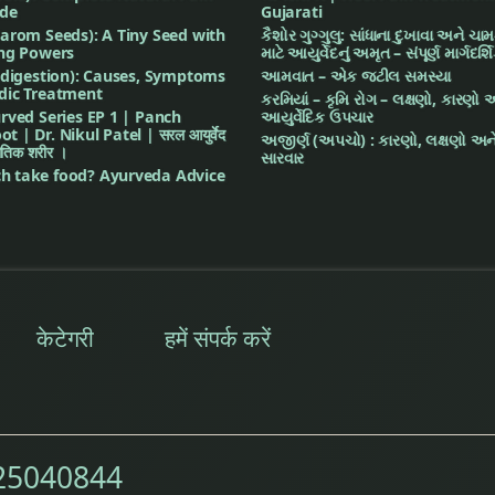
ide
Gujarati
arom Seeds): A Tiny Seed with
કૈશોર ગુગ્ગુલુ: સાંધાના દુખાવા અને ચા
ing Powers
માટે આયુર્વેદનું અમૃત – સંપૂર્ણ માર્ગદર્શ
ndigestion): Causes, Symptoms
આમવાત – એક જટીલ સમસ્યા
dic Treatment
કરમિયાં – કૃમિ રોગ – લક્ષણો, કારણો 
rved Series EP 1 | Panch
આયુર્વેદિક ઉપચાર
| Dr. Nikul Patel | सरल आयुर्वेद
અજીર્ણ (અપચો) : કારણો, લક્ષણો અને
भौतिक शरीर ।
સારવાર
 take food? Ayurveda Advice
केटेगरी
हमें संपर्क करें
25040844