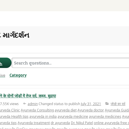
 માર્ગદર્શન
h
ive
Category
Clear Filter
ने के दोनों जोड़ों में तेज दर्द, कब्ज, बुढ़ापा
7.55K views
admin
Changed status to publish
July 31, 2021
जोडो का दर्द
urveda Clinic
Ayurveda Consulting
ayurveda diet
Ayurveda doctor
Ayurveda Guid
urveda Health tips
ayurveda in india
ayurveda medicine
ayurveda medicines
Ayu
urveda tips
Ayurveda treatment
dr ayurveda
Dr. Nikul Patel
online ayurveda free 