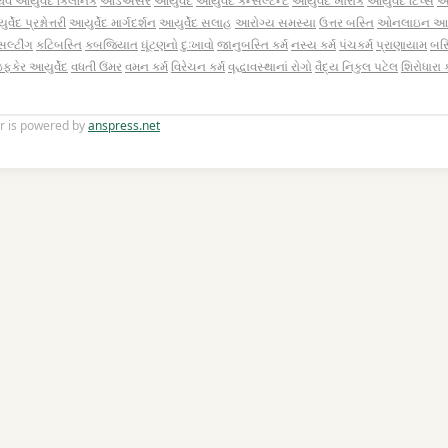
્વ આયુર્વેદ ક્લિનિક
આડઅસર
આયુર્વેદ
આયુર્વેદ કન્સલ્ટન્ટ
આયુર્વેદ ખોરાક
આયુર્વેદ ટિપ્સ
આય
્વેદ પ્રશ્નોત્તરી
આયુર્વેદ માર્ગદર્શન
આયુર્વેદ સલાહ
આરોગ્ય સમસ્યા
ઉત્તર બસ્તિ
ઓનલાઇન આયુર
સલ્ટીંગ
કટિબસ્તિ
કબજિયાત
ઘૂંટણનો દુઃખાવો
જાનુબસ્તિ કર્મ
નસ્ય કર્મ
પંચકર્મ
પ્રાણાયામ
બસ્
ફકેર આયુર્વેદ
વધતી ઉંમર
વમન કર્મ
વિરેચન કર્મ
વૄદ્ધાવસ્થાનાં રોગો
વૈદ્ય નિકુલ પટેલ
શિરોધારા ક
r is powered by
anspress.net