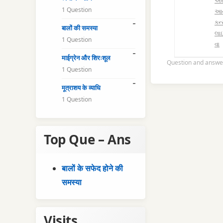
અથર
1 Question
આયુર
કન્
बालों की समस्या
લાઇ
1 Question
વા
माईग्रेन और शिरःशूल
Question and answe
1 Question
मूत्राशय के व्याधि
1 Question
Top Que – Ans
बालों के सफेद होने की
समस्या
Visits