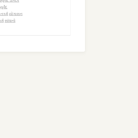
ુર્વેદ ડૉક્ટર
્વેદ
તિકર્મ
યોગાસન
ર્મ
સાંધાનો