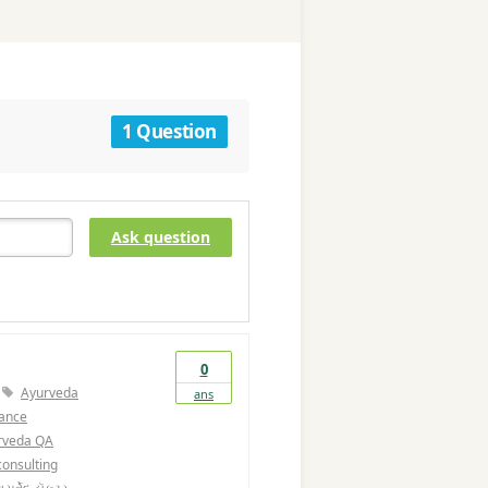
1 Question
Ask question
0
Ayurveda
ans
ance
rveda QA
consulting