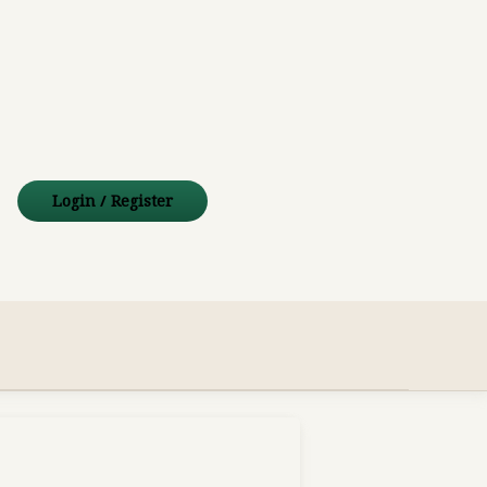
pp
ube
mail
Login
/
Register