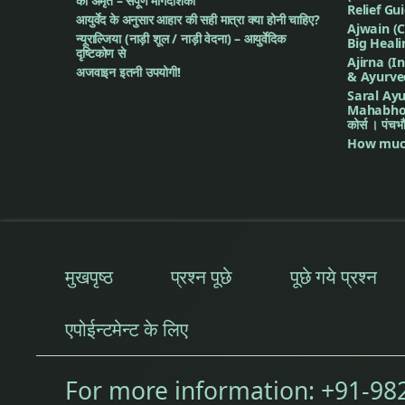
का अमृत – संपूर्ण मार्गदर्शिका
Relief Gu
आयुर्वेद के अनुसार आहार की सही मात्रा क्या होनी चाहिए?
Ajwain (C
न्यूराल्जिया (नाड़ी शूल / नाड़ी वेदना) – आयुर्वेदिक
Big Heal
दृष्टिकोण से
Ajirna (I
अजवाइन इतनी उपयोगी!
& Ayurve
Saral Ayu
Mahabhoot 
कोर्स । पंच
How much
मुखपृष्ठ
प्रश्न पूछे
पूछे गये प्रश्न
एपोईन्टमेन्ट के लिए
For more information:
+91-98