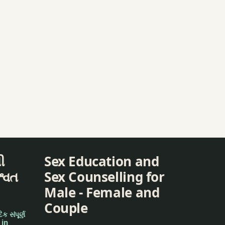
ી
Sex Education and
શ્વત
Sex Counselling for
Male - Female and
Couple
ક સંપૂર્ણ
 in