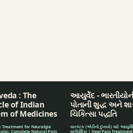
veda : The
આયુર્વેદ - ભારતીયોન
le of Indian
પોતાની શુદ્ધ અને શા
em of Medicines
ચિકિત્સા પદ્ધતિ
c Treatment for Neuralgia
વાતકંટક (એડીનો દુખાવો) માટે આયુર્વેદિ
ola): Complete Natural Pain
માર્ગદર્શિકા | Heel Pain Treatment