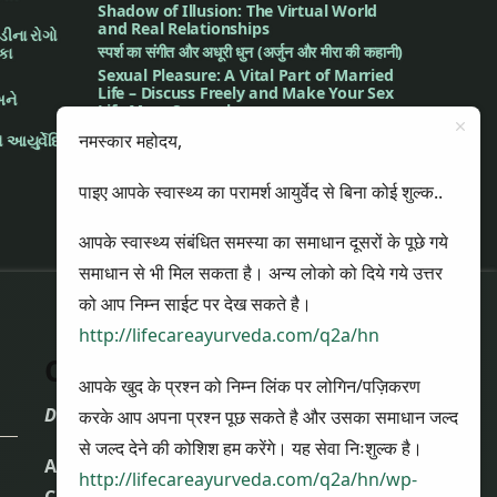
Shadow of Illusion: The Virtual World
and Real Relationships
મડીના રોગો
स्पर्श का संगीत और अधूरी धुन (अर्जुन और मीरा की कहानी)
િકા
Sexual Pleasure: A Vital Part of Married
Life – Discuss Freely and Make Your Sex
અને
Life More Sensual
Understanding Female Hormones
नमस्कार महोदय,
 આયુર્વેદિક
Through Ayurveda’s Dosha Lens
The Music of Touch and the Incomplete
पाइए आपके स्वास्थ्य का परामर्श आयुर्वेद से बिना कोई शुल्क..
Melody (The Story of Arjun and Meera)
आपके स्वास्थ्य संबंधित समस्या का समाधान दूसरों के पूछे गये
समाधान से भी मिल सकता है। अन्य लोको को दिये गये उत्तर
को आप निम्न साईट पर देख सकते है।
http://lifecareayurveda.com/q2a/hn
Contact Us
आपके खुद के प्रश्न को निम्न लिंक पर लोगिन/पज़िकरण
Dr. Nikul Patel
करके आप अपना प्रश्न पूछ सकते है और उसका समाधान जल्द
से जल्द देने की कोशिश हम करेंगे। यह सेवा निःशुल्क है।
Atharva Ayurveda Clinic and Panchkarma
http://lifecareayurveda.com/q2a/hn/wp-
Center