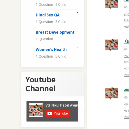
1 Question
1 Child
મૂ
Hindi Sex QA
લગ
1 Question
3 Child
સા
Breast Development
1 Question
કો
Women’s Health
સમ
1 Question
5 Child
જા
લગ્
સે
Youtube
Channel
મા
સમ
સે
સેક