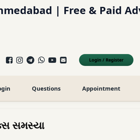
hmedabad | Free & Paid Ad
Facebook
Instagram
Telegram
WhatsApp
YouTube
E-mail
Login
/
Register
ogin
Questions
Appointment
ક્સ સમસ્યા