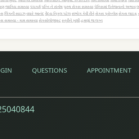
્ષણ
જાતિય સમસ્યા
પંચકર્મ
પત્નિ ને સંતોષ
પુરુષ સેક્સ સમસ્યા
પેનિસમાં ઉત્તેજનાનો અભાવ
લ
્સ
લિંગની સાઇઝ
વધારે આનંદ
વૈદ્ય નિકુલ પટેલ
સંભોગ કેવી રીતે
સેક્સ પ્રોબ્લેમ
સેક્સ લાઇફ
્સ સમસ્યા - કામ સમસ્યા
સેક્સોલોજીસ્ટ
સ્ત્રીને ખુશી
હમણાં જ લગ્ન
GIN
QUESTIONS
APPOINTMENT
25040844