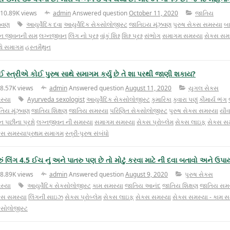
10.89K views
admin
Answered question
October 11, 2020
જાતિય
ંઝવણ
આયુર્વેદિક દવા
આયુર્વેદિક સેક્સોલોજીસ્ટ
જાતિઇય મૂંઝવણ
પુરુષ સેક્સ સમસ્યા
બા
્ન જીવનની સમ
લગ્નજીવન
લિંગ નો પ્રશ્ન
વાંકું શિશ્ન
શિશ્ન પ્રશ્ન
સંભોગ
સમાગમ સમસ્યા
સેક્સ સમ
થે સમાગમ
હસ્તમૈથુન
ઈ સ્ત્રીએ કોઈ પુરુષ સાથે સમાગમ કર્યુ છે તે શા પરથી જાણી શકાય?
8.57K views
admin
Answered question
August 11, 2020
યુગલ સેક્સ
સ્યા
Ayurveda sexologist
આયુર્વેદિક સેક્સોલોજીસ્ટ
કુમારિકા
કુવારા પણું
કૌમાર્ય ભંગ
તિય મૂંઝવણ
જાતિય શિક્ષણ
જાતિય સમસ્યા
પરિણિત સેક્સોલોજીસ્ટ
પુરુષ સેક્સ સમસ્યા
યૌવ
ન પછીના પ્રશ્નો
લગ્નજીવન ની સમસ્યા
સમાગમ સમસ્યા
સેક્સ પ્રોબ્લેમ
સેક્સ લાઇફ
સેક્સ સ
ક્સ સમસ્યાપ્રથમ સમાગમ
સ્ત્રી-પુરુષ સંબંધો
રું લિંગ 4.5 ઈચ નું અને પાતરુ પણ છે તો મોટું કરવા માટે ની દવા બતાવો અને ઉપ
8.89K views
admin
Answered question
August 9, 2020
પુરુષ સેક્સ
સ્યા
આયુર્વેદિક સેક્સોલોજીસ્ટ
કામ સમસ્યા
જાતિય આનંદ
જાતિય શિક્ષણ
જાતિય સમસ
ક્સ સમસ્યા
લિંગની સાઇઝ
સેક્સ પ્રોબ્લેમ
સેક્સ લાઇફ
સેક્સ સમસ્યા
સેક્સ સમસ્યા - કામ સ
્સોલોજીસ્ટ