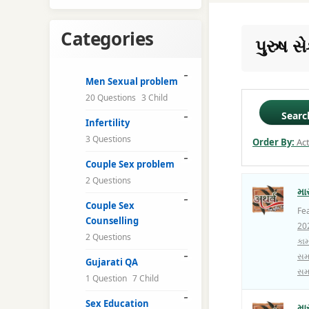
Categories
પુરુષ સ
Men Sexual problem
20 Questions
3 Child
Searc
Infertility
3 Questions
Order By:
Act
Couple Sex problem
2 Questions
મા
Couple Sex
Fe
Counselling
20
2 Questions
કામ
સમ
Gujarati QA
સમ
1 Question
7 Child
Sex Education
મા