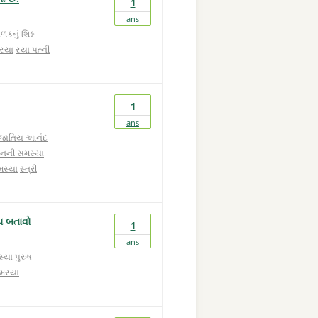
1
ans
ળકનું શિશ્ન
સ્યા
સ્યા પત્ની
1
ans
જાતિય આનંદ
નની સમસ્યા
મસ્યા
સ્ત્રી
ાય બતાવો
1
ans
્યા
પુરુષ
મસ્યા