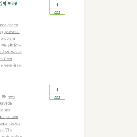
 શું કારણ
1
ans
eda doctor
ng
ayurveda
 problem
ટ
આયુર્વેદ ટિપ્સ
રોગ્ય સમસ્યા
ુષ સેક્સ
 સમસ્યા
સેક્સ
1
પુરુષ
ans
urveda
le sex
urse
semen
oman sexual
ુર્વેદિક
 આનંદ
જાતિય