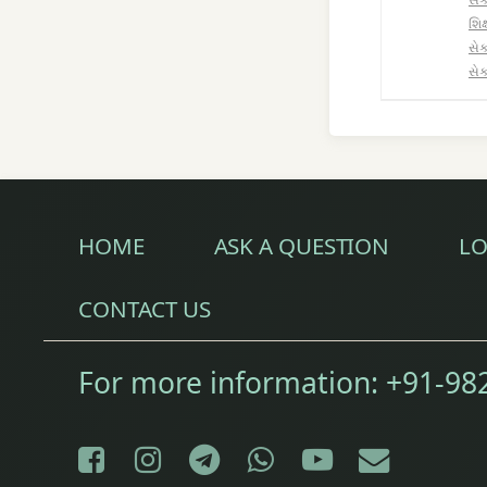
શિક
સેક
સેક
HOME
ASK A QUESTION
LO
CONTACT US
For more information:
+91-98
Facebook
Instagram
Telegram
WhatsApp
YouTube
E-mail