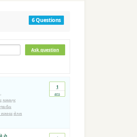
6 Questions
Ask question
1
,
ans
ા
કામસૂત્ર
ી જાતીય
 સમસ્યા
સેક્સ
ો છે.