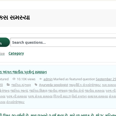
ેક્સ સમસ્યા
h
ive
Category
Clear Filter
રા અંગત જાતીય પ્રશ્નોનું સમાઘાન
atured
10.10K views
admin
Marked as featured question
September 25
20
જાતિય મૂંઝવણ
Ayurveda sexologist
આયુર્વેદિક સેક્સોલોજીસ્ટ
કામ સમસ્ય
ોત્તેજના
જાતિય આનંદ
જાતિય શિક્ષણ
જાતીય મુંજવણ
જાતીય રોગો
જાતીય સમસ્યા
પુરુષ ન
સ્યા
પુરુષ ની સમસ્યા
પુરુષ સેક્સ સમસ્યા
લિંગની સાઇઝ
વિર્ય સ્ખલન
સમાગમ સમસ્યા
સેકસ
સ્યા
સેક્સોલોજીસ્ટ
રી ઉંમર ૩૦ વર્ષની છે. મારા લગ્નને ૩ વર્ષ થયા છે. મારે ૦૧ બાળક છે. જે ૧૮ મહિનાન