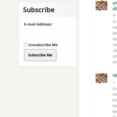
હસ
Subscribe
હો
મૂ
E-mail Address:
Ay
tip
sex
આયુ
Unsubscribe Me
ઓન
Subscribe Me
સમ
સમ
લા
સે
me
pr
se
he
સેક