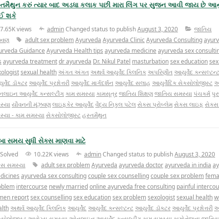
્તમૈથુન કરું ત્યાર બાદ અડધા કલાક પછી મારા લિંગ પર સુજન આવી જાય છે આનું
ઈ શકે
7.65K views
admin
Changed status to publish
August 3, 2020
જાતિય
ંઝવણ
adult sex problem
Ayurveda
Ayurveda Clinic
Ayurveda Consulting
ayurv
urveda Guidance
Ayurveda Health tips
ayurveda medicine
ayurveda sex consulti
s
ayurveda treatment
dr ayurveda
Dr. Nikul Patel
masturbation
sex education
sex
ologist
sexual health
અંગત અંગત
અથર્વ આયુર્વેદ ક્લિનિક
અપરિણીત
આયુર્વેદ કન્સલ્ટન્
ર્વેદ ડૉક્ટર
આયુર્વેદ પ્રશ્નોત્તરી
આયુર્વેદ માર્ગદર્શન
આયુર્વેદ સલાહ
આયુર્વેદિક સેક્સોલોજીસ્ટ
આ
લાઇન આયુર્વેદ કન્સલ્ટીંગ
કામ સમસ્યા
કામસૂત્ર
જાતિય શિક્ષણ
જાતિય સમસ્યા
પંચકર્મ
પુર
સ્યા
યૌવનની મૂંઝવણ
લાઇફકેર આયુર્વેદ
વૈદ્ય નિકુલ પટેલ
સેક્સ પ્રોબ્લેમ
સેક્સ લાઇફ
સેક્સ
સ્યા - કામ સમસ્યા
સેક્સોલોજીસ્ટ
હસ્તમૈથુન
ંબા સમય સુધી સેક્સ માણવા માટે
Solved
10.22K views
admin
Changed status to publish
August 3, 2020
ક્સ સમસ્યા
adult sex problem
Ayurveda
ayurveda doctor
ayurveda in india
ay
dicines
ayurveda sex consulting
couple sex counselling
couple sex problem
fema
oblem
intercourse
newly married
online ayurveda free consulting
painful interco
men report
sex counselling
sex education
sex problem
sexologist
sexual health
w
alth
અથર્વ આયુર્વેદ ક્લિનિક
આયુર્વેદ
આયુર્વેદ કન્સલ્ટન્ટ
આયુર્વેદ ડૉક્ટર
આયુર્વેદ પ્રશ્નોત્તરી
આય
્સોલોજીસ્ટ
આરોગ્ય સમસ્યા
ઓનલાઇન આયુર્વેદ કન્સલ્ટીંગ
કામ સમસ્યા
કામોત્તેજના
જાતિય