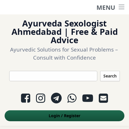
MENU
Home
Ayurveda Sexologist
Ask a question
Ahmedabad | Free & Paid
Advice
Login
Ayurvedic Solutions for Sexual Problems – 
Consult with Confidence
Questions
Search
Appointment
Facebook
Instagram
Telegram
WhatsApp
YouTube
E-mail
Contact Us
Login
/
Register