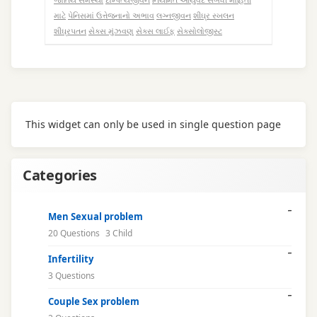
માટે
પેનિસમાં ઉત્તેજનાનો અભાવ
લગ્નજીવન
શીઘ્ર સ્ખલન
શીઘ્રપતન
સેક્સ મુંઝવણ
સેક્સ લાઈફ
સેક્સોલોજીસ્ટ
This widget can only be used in single question page
Categories
Men Sexual problem
20 Questions
3 Child
Infertility
3 Questions
Couple Sex problem