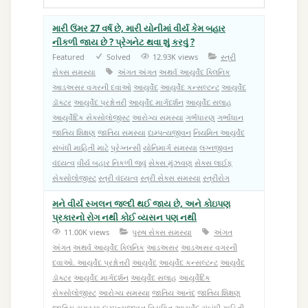
મારી ઉંમર 27 વર્ષ છે, મારી યોનીમાં વીર્ય કેમ બહાર
નીકળી જાય છે ? પ્રેગનેટ થવા શું કરવું ?
Featured
Solved
12.93K views
સ્ત્રી
સેક્સ સમસ્યા
અંગત અંગત
અથર્વ આયુર્વેદ ક્લિનિક
આડઅસર વગરની દવાઓ
આયુર્વેદ
આયુર્વેદ કન્સલ્ટન્ટ
આયુર્વેદ
ડૉક્ટર
આયુર્વેદ પ્રશ્નોત્તરી
આયુર્વેદ માર્ગદર્શન
આયુર્વેદ સલાહ
આયુર્વેદિક સેક્સોલોજીસ્ટ
આરોગ્ય સમસ્યા
ગર્ભધારણ
ગર્ભાધાન
જાતિય શિક્ષણ
જાતિય સમસ્યા
દામ્પત્યજીવન
નિયમિત આયુર્વેદ
સંબંધી માહિતી માટે
પ્રેગ્નન્સી
યોનિમાર્ગ સમસ્યા
લગ્નજીવન
વંધ્યત્વ
વીર્ય બહાર નિકળી જવું
સેક્સ મુંઝવણ
સેક્સ લાઈફ
સેક્સોલોજીસ્ટ
સ્ત્રી વંધ્યત્વ
સ્ત્રી સેક્સ સમસ્યા
સ્ત્રીરોગ
મને વીર્ય સ્ખલન જલ્દી થઈ જાય છે, અને કોઇપણ
પ્રકારનો રોગ નથી કોઈ વ્યસન પણ નથી
11.00K views
પુરુષ સેક્સ સમસ્યા
અંગત
અંગત
અથર્વ આયુર્વેદ ક્લિનિક
આડઅસર
આડઅસર વગરની
દવાઓ. આયુર્વેદ પ્રશ્નોત્તરી
આયુર્વેદ
આયુર્વેદ કન્સલ્ટન્ટ
આયુર્વેદ
ડૉક્ટર
આયુર્વેદ માર્ગદર્શન
આયુર્વેદ સલાહ
આયુર્વેદિક
સેક્સોલોજીસ્ટ
આરોગ્ય સમસ્યા
જાતિય આનંદ
જાતિય શિક્ષણ
જાતિય સમસ્યા
દામ્પત્યજીવન
નિયમિત આયુર્વેદ સંબંધી માહિતી