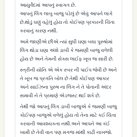
આયુર્વેદમાં આપનું સ્વાગત છે.
આપનું લિંગ લાબુ બાજુ પડેલું છે એવું આપને લાગે
છે.થોડું ઘણું વહેલું હોય તો કોઈપણ પ્રકારની ચિંતા
કરવાનું કારણ નથી.
અમે જાણીએ છીએ ત્યાં સુધી ઘણા બધા પુરુષોમાં
લિંગ થોડા ઘણા અંશે ડાબી કે જમણી બાજુ વળેલી
હોય છે અને તેમની સેક્સ લાઈફ ખૂબ જ સારી છે.
સ્ત્રીની યોનિ એ એક રબર ની પાઈપ જેવી છે અને
તે ખૂબ જ પ્રગતિ બોલ છે તેથી કોઈપણ આકાર
અને સાઈઝના પુરુષ ના લિંગ ને તે પોતાની અંદર
સમાવી ને તે પ્રમાણે એડજસ્ટ થઈ શકે છે.
તેથી જો આપનું લિંગ ડાબી બાજુએ કે જમણી બાજુ
કોઈપણ બાજુએ વળેલું હોય તો તેના માટે કઈ ચિંતા
કરવાની આવશ્યકતા નથી.અને આપને આ કંઈ
ખામી છે તેવી વાત પણ મગજ માંથી કાઢી નાખજો.