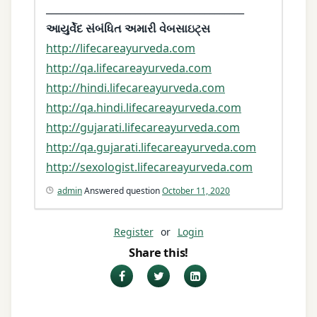
________________________________________
આયુર્વેદ સંબંધિત અમારી વેબસાઇટ્સ
http://lifecareayurveda.com
http://qa.lifecareayurveda.com
http://hindi.lifecareayurveda.com
http://qa.hindi.lifecareayurveda.com
http://gujarati.lifecareayurveda.com
http://qa.gujarati.lifecareayurveda.com
http://sexologist.lifecareayurveda.com
admin
Answered question
October 11, 2020
Register
or
Login
Share this!
Facebook
Twitter
LinkedIn