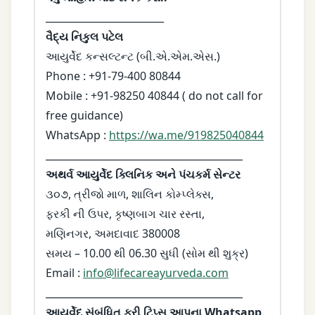
________________________
વૈદ્ય નિકુલ પટેલ
આયુર્વેદ કન્સલ્ટન્ટ (બી.એ.એમ.એસ.)
Phone : +91-79-400 80844
Mobile : +91-98250 40844 ( do not call for
free guidance)
WhatsApp :
https://wa.me/919825040844
________________________________________
અથર્વ આયુર્વેદ ક્લિનિક અને પંચકર્મ સેન્ટર
૩૦૭, ત્રીજો માળ, શાલિન કોમ્પ્લેક્સ,
ફરકી ની ઉપર, કૃષ્ણબાગ ચાર રસ્તા,
મણિનગર, અમદાવાદ 380008
સમય – 10.00 થી 06.30 સુધી (સોમ થી શુક્ર)
Email :
info@lifecareayurveda.com
________________________________________
આયુર્વેદ સંબંધિત ફ્રી ટિપ્સ આપના Whatsapp