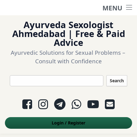
MENU
Home
Ayurveda Sexologist
Ask a question
Ahmedabad | Free & Paid
Advice
Login
Ayurvedic Solutions for Sexual Problems – 
Consult with Confidence
Questions
Search
Appointment
Facebook
Instagram
Telegram
WhatsApp
YouTube
E-mail
Contact Us
Login
/
Register