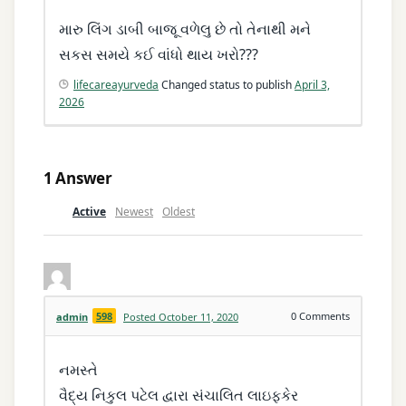
મારુ લિંગ ડાબી બાજૂ વળેલુ છે તો તેનાથી મને
સકસ સમયે કઈ વાંધો થાય ખરો???
lifecareayurveda
Changed status to publish
April 3,
2026
1
Answer
Active
Newest
Oldest
598
0
Comments
admin
Posted October 11, 2020
નમસ્તે
વૈદ્ય નિકુલ પટેલ દ્વારા સંચાલિત લાઇફકેર