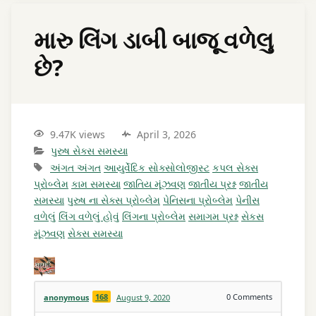
મારુ લિંગ ડાબી બાજૂ વળેલુ
છે?
9.47K views
April 3, 2026
પુરુષ સેક્સ સમસ્યા
અંગત અંગત
આયુર્વેદિક સોક્સોલોજીસ્ટ
કપલ સેક્સ
પ્રોબ્લેમ
કામ સમસ્યા
જાતિય મૂંઝવણ
જાતીય પ્રશ્ન
જાતીય
સમસ્યા
પુરુષ ના સેક્સ પ્રોબ્લેમ
પેનિસના પ્રોબ્લેમ
પેનીસ
વળેલું
લિંગ વળેલું હોવું
લિંગના પ્રોબ્લેમ
સમાગમ પ્રશ્ન
સેકસ
મૂંઝવણ
સેક્સ સમસ્યા
168
0
Comments
anonymous
August 9, 2020