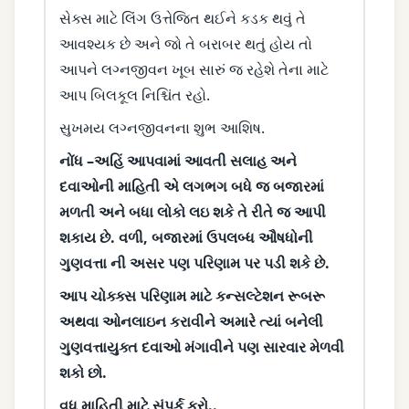
સેક્સ માટે લિંગ ઉત્તેજિત થઈને કડક થવું તે
આવશ્યક છે અને જો તે બરાબર થતું હોય તો
આપને લગ્નજીવન ખૂબ સારું જ રહેશે તેના માટે
આપ બિલકૂલ નિશ્ચિંત રહો.
સુખમય લગ્નજીવનના શુભ આશિષ.
નોંધ –અહિં આપવામાં આવતી સલાહ અને
દવાઓની માહિતી એ લગભગ બધે જ બજારમાં
મળતી અને બધા લોકો લઇ શકે તે રીતે જ આપી
શકાય છે. વળી, બજારમાં ઉપલબ્ધ ઔષધોની
ગુણવત્તા ની અસર પણ પરિણામ પર પડી શકે છે.
આપ ચોક્ક્સ પરિણામ માટે કન્સલ્ટેશન રૂબરૂ
અથવા ઓનલાઇન કરાવીને અમારે ત્યાં બનેલી
ગુણવત્તાયુક્ત દવાઓ મંગાવીને પણ સારવાર મેળવી
શકો છો.
વધુ માહિતી માટે સંપર્ક કરો..