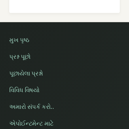
મુખ પૃષ્ઠ
પ્રશ્ન પૂછો
પૂછાયેલા પ્રશ્નો
વિવિધ વિષયો
અમારો સંપર્ક કરો..
એપોઈન્ટમેન્ટ માટે