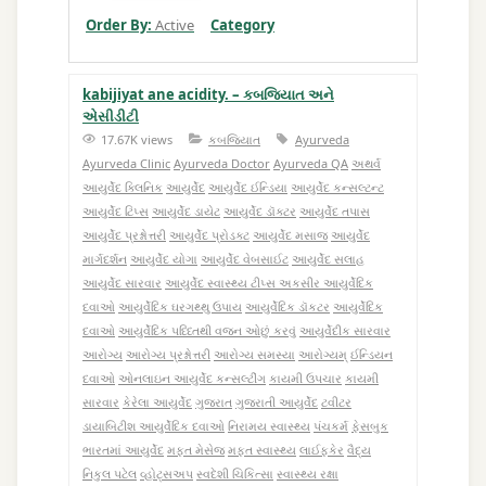
Order By:
Active
Category
kabijiyat ane acidity. – કબજિયાત અને
એસીડીટી
17.67K views
કબજિયાત
Ayurveda
Ayurveda Clinic
Ayurveda Doctor
Ayurveda QA
અથર્વ
આયુર્વેદ ક્લિનિક
આયુર્વેદ
આયુર્વેદ ઈન્ડિયા
આયુર્વેદ કન્સલ્ટન્ટ
આયુર્વેદ ટિપ્સ
આયુર્વેદ ડાયેટ
આયુર્વેદ ડૉક્ટર
આયુર્વેદ તપાસ
આયુર્વેદ પ્રશ્નોત્તરી
આયુર્વેદ પ્રોડક્ટ
આયુર્વેદ મસાજ
આયુર્વેદ
માર્ગદર્શન
આયુર્વેદ યોગા
આયુર્વેદ વેબસાઈટ
આયુર્વેદ સલાહ
આયુર્વેદ સારવાર
આયુર્વેદ સ્વાસ્થ્ય ટીપ્સ અકસીર આયુર્વેદિક
દવાઓ
આયુર્વેદિક ઘરગથ્થુ ઉપાય
આયુર્વેદિક ડૉકટર
આયુર્વેદિક
દવાઓ
આયુર્વેદિક પધ્ધ્તિથી વજન ઓછું કરવું
આયુર્વેદીક સારવાર
આરોગ્ય
આરોગ્ય પ્રશ્નોત્તરી
આરોગ્ય સમસ્યા
આરોગ્યમ્
ઈન્ડિયન
દવાઓ
ઓનલાઇન આયુર્વેદ કન્સલ્ટીંગ
કાયમી ઉપચાર
કાયમી
સારવાર
કેરેલા આયુર્વેદ
ગુજરાત
ગુજરાતી આયુર્વેદ
ટવીટર
ડાયાબિટીશ આયુર્વેદિક દવાઓ
નિરામય સ્વાસ્થ્ય
પંચકર્મ
ફેસબુક
ભારતમાં આયુર્વેદ
મફત મેસેજ
મફત સ્વાસ્થ્ય
લાઈફકેર
વૈદ્ય
નિકુલ પટેલ
વ્હોટ્સઅપ
સ્વદેશી ચિકિત્સા
સ્વાસ્થ્ય રક્ષા