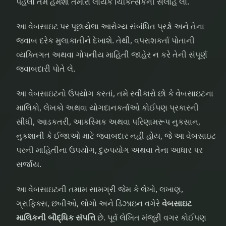
પહેલા તમે હંમેશા તમારા લાયક ચિકિત્સકની સલાહ લો.
આ વેબસાઇટ પર પૂછાયેલા આરોગ્ય સંબંધિત પ્રશ્નો અને તેના
જવાબ દરેક મુલાકાતીને દેખાશે. તેથી, વપરાશકર્તા પોતાની
વ્યક્તિગત અથવા ગોપનીય માહિતી જાહેર ન કરે તેની સંપૂર્ણ
જવાબદારી પોતે લે.
આ વેબસાઇટનો ઉપયોગ કરતાં, તમે સ્વીકારો છો કે વેબસાઇટના
માલિકો, લેખકો અથવા યોગદાનકર્તાઓ કોઈપણ પ્રકારની
સીધી, આડકતરી, આકસ્મિક અથવા પરિણામરૂપ નુકસાન,
નુકશાની કે ઈજાઓ માટે જવાબદાર નહીં હોય, જે આ વેબસાઇટ
પરની માહિતીના ઉપયોગ, દુરુપયોગ અથવા તેના આધાર પર
સર્જાય.
આ વેબસાઇટની તમામ સામગ્રી જેમ કે લેખો, લખાણ,
ગ્રાફિક્સ, છબીઓ, લોગો અને ડિઝાઇન વગેરે
વેબસાઇટ
માલિકની બૌદ્ધિક સંપત્તિ
છે. પૂર્વ લેખિત મંજૂરી વગર કોઈપણ