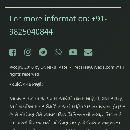
For more information:
+91-
9825040844
Facebook
Instagram
Telegram
WhatsApp
YouTube
E-mail
@copy, 2010 by Dr. Nikul Patel - lifecareayurveda.com @all
rights reserved
ન્યાયિક ચેતવણી:
આ વેબસાઇટ પર આપવામાં આવેલી તમામ માહિતી, લેખ, સલાહ
અને ચર્ચાઓ માત્ર શૈક્ષણિક અને માહિતગાર બનાવવાના હેતુસર
છે. તે કોઈપણ રીતે વ્યાવસાયિક ચિકિત્સકની સલાહ, નિદાન કે
સારવારનો વિકલ્પ નથી. કોઈપણ સલાહ કે ઉપચાર અનુસરતા