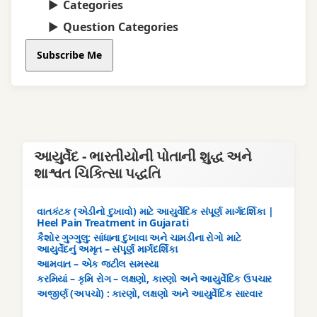
Categories
Question Categories
Subscribe Me
આયુર્વેદ - ભારતીયોની પોતાની શુદ્ધ અને
શાશ્વત ચિકિત્સા પદ્ધતિ
વાતકંટક (એડીનો દુખાવો) માટે આયુર્વેદિક સંપૂર્ણ માર્ગદર્શિકા |
Heel Pain Treatment in Gujarati
કૈશોર ગુગ્ગુલુ: સાંધાના દુખાવા અને ચામડીના રોગો માટે
આયુર્વેદનું અમૃત – સંપૂર્ણ માર્ગદર્શિકા
આમવાત – એક જટીલ સમસ્યા
કરમિયાં – કૃમિ રોગ – લક્ષણો, કારણો અને આયુર્વેદિક ઉપચાર
અજીર્ણ (અપચો) : કારણો, લક્ષણો અને આયુર્વેદિક સારવાર