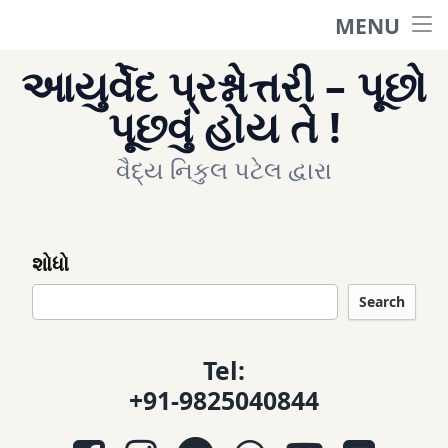
MENU
મુખ પૃષ્ઠ
આયુર્વેદ પ્રશ્નોત્તરી – પૂછો
પ્રશ્ન પૂછો
પૂછવું હોય તે !
વૈદ્ય નિકુલ પટેલ દ્વારા
પૂછાયેલા પ્રશ્નો
વિવિધ વિષયો
શોધો
અમારો સંપર્ક કરો..
Search
Tel:
એપોઈન્ટમેન્ટ માટે
+91-9825040844
Facebook
Instagram
Telegram
WhatsApp
YouTube
E-mail