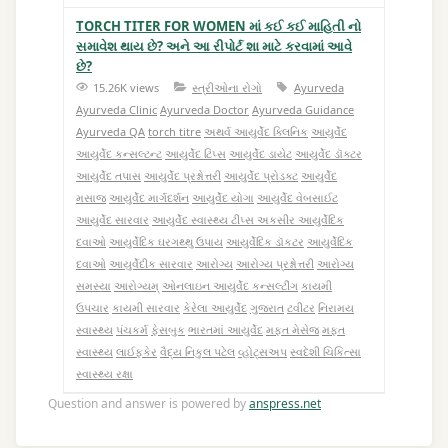
TORCH TITER FOR WOMEN માં કઈ કઈ માહિતી નો
સમાવેશ થાય છે? અને આ રીપોર્ટ શા માટે કરવામાં આવે
છે?
15.26K views
સ્ત્રીઓના રોગો
Ayurveda
Ayurveda Clinic
Ayurveda Doctor
Ayurveda Guidance
Ayurveda QA
torch titre
અથર્વ આયુર્વેદ ક્લિનિક
આયુર્વેદ
આયુર્વેદ કન્સલ્ટન્ટ
આયુર્વેદ ટિપ્સ
આયુર્વેદ ડાયેટ
આયુર્વેદ ડૉક્ટર
આયુર્વેદ તપાસ
આયુર્વેદ પ્રશ્નોત્તરી
આયુર્વેદ પ્રોડક્ટ
આયુર્વેદ
મસાજ
આયુર્વેદ માર્ગદર્શન
આયુર્વેદ યોગા
આયુર્વેદ વેબસાઈટ
આયુર્વેદ સારવાર
આયુર્વેદ સ્વાસ્થ્ય ટીપ્સ અકસીર આયુર્વેદિક
દવાઓ
આયુર્વેદિક ઘરગથ્થુ ઉપાય
આયુર્વેદિક ડૉકટર
આયુર્વેદિક
દવાઓ
આયુર્વેદીક સારવાર
આરોગ્ય
આરોગ્ય પ્રશ્નોત્તરી
આરોગ્ય
સમસ્યા
આરોગ્યમ્
ઓનલાઇન આયુર્વેદ કન્સલ્ટીંગ
કાયમી
ઉપચાર
કાયમી સારવાર
કેરેલા આયુર્વેદ
ગુજરાત
ટવીટર
નિરામય
સ્વાસ્થ્ય
પંચકર્મ
ફેસબુક
ભારતમાં આયુર્વેદ
મફત મેસેજ
મફત
સ્વાસ્થ્ય
લાઈફકેર
વૈદ્ય નિકુલ પટેલ
વ્હોટ્સઅપ
સ્વદેશી ચિકિત્સા
સ્વાસ્થ્ય રક્ષા
Question and answer is powered by
anspress.net