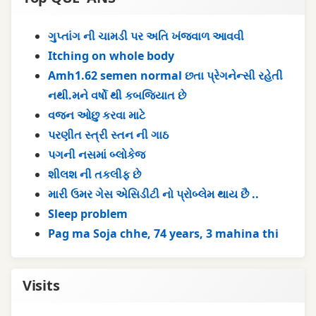
ગુપ્તાંગ ની ચામડી પર અતિ ખંજવાળ આવવી
Itching on whole body
Amh1.62 semen normal છતા પ્રેગનેન્સી રહેતી
નથી.મને વર્ષો થી કબજિયાત છે
વજન ઓછુ કરવા માટે
પરણીત સ્ત્રી સ્તન ની ગાઠ
પગની નસમાં બ્લોકેજ
શીલશ ની તકલીફ છે
મારી ઉમર ગેસ એસિડીટી નો પ્રોબ્લેમ થાય છૈ ..
Sleep problem
Pag ma Soja chhe, 74 years, 3 mahina thi
Visits