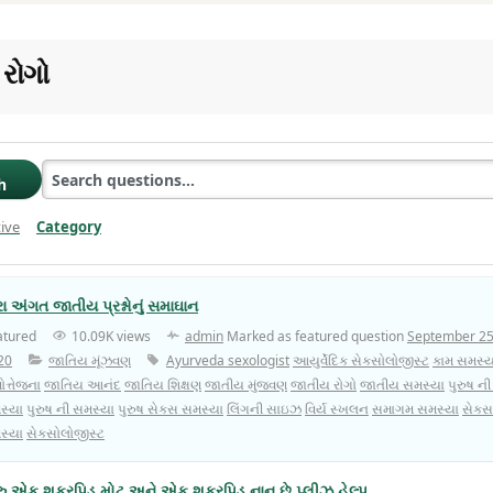
રોગો
h
ive
Category
Clear Filter
રા અંગત જાતીય પ્રશ્નોનું સમાઘાન
atured
10.09K views
admin
Marked as featured question
September 25
20
જાતિય મૂંઝવણ
Ayurveda sexologist
આયુર્વેદિક સેક્સોલોજીસ્ટ
કામ સમસ્ય
ોત્તેજના
જાતિય આનંદ
જાતિય શિક્ષણ
જાતીય મુંજવણ
જાતીય રોગો
જાતીય સમસ્યા
પુરુષ ન
સ્યા
પુરુષ ની સમસ્યા
પુરુષ સેક્સ સમસ્યા
લિંગની સાઇઝ
વિર્ય સ્ખલન
સમાગમ સમસ્યા
સેકસ
સ્યા
સેક્સોલોજીસ્ટ
રુ એક શુક્રપિડ મોટુ અને એક શુક્રપિડ નાનુ છે પ્લીઝ હેલ્પ