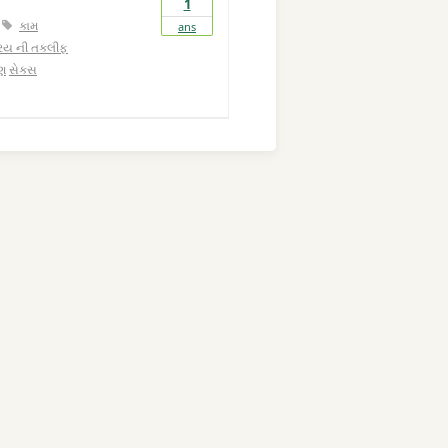
1
કામ
ans
દ્રિય ની તકલીફ
ણ
સેક્સ