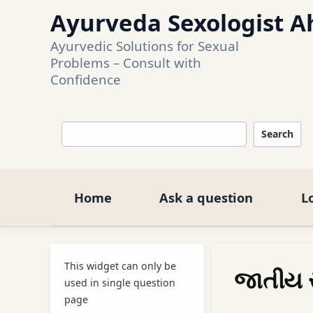
Ayurveda Sexologist A
Ayurvedic Solutions for Sexual 
Problems – Consult with 
Confidence
Search
Home
Ask a question
L
This widget can only be
જાતીય 
used in single question
page