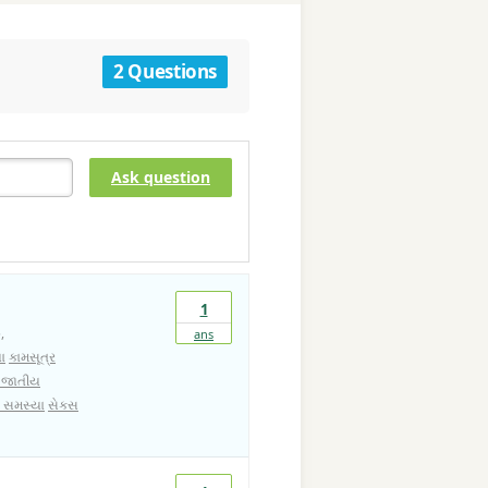
2 Questions
Ask question
1
,
ans
ા
કામસૂત્ર
ી જાતીય
 સમસ્યા
સેક્સ