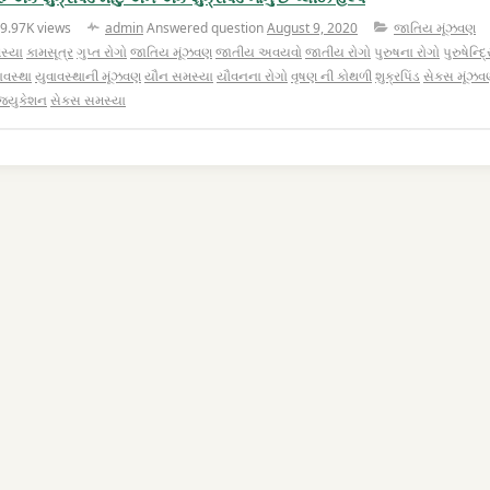
9.97K views
admin
Answered question
August 9, 2020
જાતિય મૂંઝવણ
સ્યા
કામસૂત્ર
ગુપ્ત રોગો
જાતિય મૂંઝવણ
જાતીય અવયવો
જાતીય રોગો
પુરુષના રોગો
પુરુષેન્
ાવસ્થા
યુવાવસ્થાની મૂંઝવણ
યૌન સમસ્યા
યૌવનના રોગો
વૃષણ ની કોથળી
શુક્રપિંડ
સેકસ મૂંઝવ
્યુકેશન
સેક્સ સમસ્યા