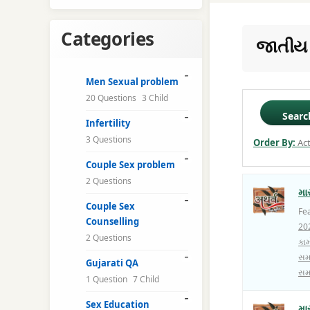
Categories
જાતીય 
Men Sexual problem
20 Questions
3 Child
Searc
Infertility
3 Questions
Order By:
Act
Couple Sex problem
2 Questions
મા
Couple Sex
Fe
Counselling
20
2 Questions
કામ
સમ
Gujarati QA
સમ
1 Question
7 Child
Sex Education
મા