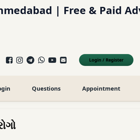
hmedabad | Free & Paid Ad
Facebook
Instagram
Telegram
WhatsApp
YouTube
E-mail
Login
/
Register
ogin
Questions
Appointment
રોગો