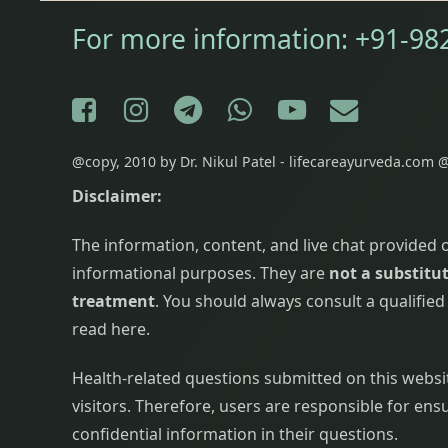
For more information:
+91-98
Facebook
Instagram
Telegram
WhatsApp
YouTube
E-mail
@copy, 2010 by Dr. Nikul Patel - lifecareayurveda.com @
Disclaimer:
The information, content, and live chat provided 
informational purposes. They are
not a substitut
treatment
. You should always consult a qualifie
read here.
Health-related questions submitted on this website,
visitors. Therefore, users are responsible for ensu
confidential information in their questions.