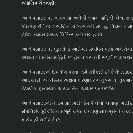
ન્યાયિક ચેતવણી:
આ વેબસાઇટ પર આપવામાં આવેલી તમામ માહિતી, લેખ, સલાહ 
કોઈપણ રીતે વ્યાવસાયિક ચિકિત્સકની સલાહ, નિદાન કે સ
હંમેશા તમારા લાયક ચિકિત્સકની સલાહ લો.
આ વેબસાઇટ પર પૂછાયેલા આરોગ્ય સંબંધિત પ્રશ્નો અને તેના 
અથવા ગોપનીય માહિતી જાહેર ન કરે તેની સંપૂર્ણ જવાબદારી 
આ વેબસાઇટનો ઉપયોગ કરતાં, તમે સ્વીકારો છો કે વેબસા
આડકતરી, આકસ્મિક અથવા પરિણામરૂપ નુકસાન, નુકશાની 
ઉપયોગ, દુરુપયોગ અથવા તેના આધાર પર સર્જાય.
આ વેબસાઇટની તમામ સામગ્રી જેમ કે લેખો, લખાણ, ગ્રાફ
સંપત્તિ
છે. પૂર્વ લેખિત મંજૂરી વગર કોઈપણ સામગ્રીની નકલ
કાર્યવાહી થઈ શકે છે.