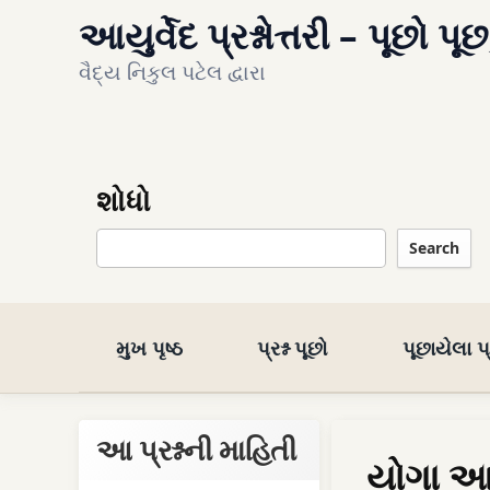
આયુર્વેદ પ્રશ્નોત્તરી – પૂછો પૂછ
વૈદ્ય નિકુલ પટેલ દ્વારા
શોધો
Search
મુખ પૃષ્ઠ
પ્રશ્ન પૂછો
પૂછાયેલા પ્ર
આ પ્રશ્નની માહિતી
યોગા આયુ