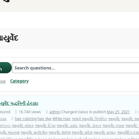
ુર્વેદ
h
ive
Category
Clear Filter
ુર્વેદ પદ્ધતિની હેરડાઇ
atured
16.74K views
admin
Changed status to publish
May 25, 2021
સ્યા
hair coloring
hair dye
White Hair
અથર્વ આયુર્વેદ ક્લિનિક
આયુર્વેદ
આયુર્વેદ આ
સલ્ટન્ટ
આયુર્વેદ ખોરાક
આયુર્વેદ ટિપ્સ
આયુર્વેદ ડાયેટ
આયુર્વેદ ડૉક્ટર
આયુર્વેદ તપાસ
આયુર્વેદ પ્
ર્વેદ ભારતમાં
આયુર્વેદ માર્ગદર્શન
આયુર્વેદ મેસેજ
આયુર્વેદ સંદેશ
આયુર્વેદ સલાહ
આયુર્વેદિક દ