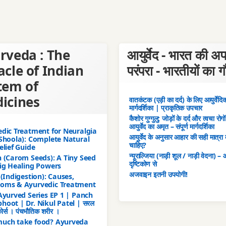
rveda : The
आयुर्वेद - भारत की अ
acle of Indian
परंपरा - भारतीयों का 
tem of
icines
वातकंटक (एड़ी का दर्द) के लिए आयुर्वेदिक 
मार्गदर्शिका | प्राकृतिक उपचार
कैशोर गुग्गुलु: जोड़ों के दर्द और त्वचा रोगो
आयुर्वेद का अमृत – संपूर्ण मार्गदर्शिका
dic Treatment for Neuralgia
आयुर्वेद के अनुसार आहार की सही मात्रा 
Shoola): Complete Natural
चाहिए?
elief Guide
न्यूराल्जिया (नाड़ी शूल / नाड़ी वेदना) – आ
 (Carom Seeds): A Tiny Seed
दृष्टिकोण से
ig Healing Powers
अजवाइन इतनी उपयोगी!
 (Indigestion): Causes,
oms & Ayurvedic Treatment
Ayurved Series EP 1 | Panch
oot | Dr. Nikul Patel | सरल
 कोर्स । पंचभौतिक शरीर ।
uch take food? Ayurveda