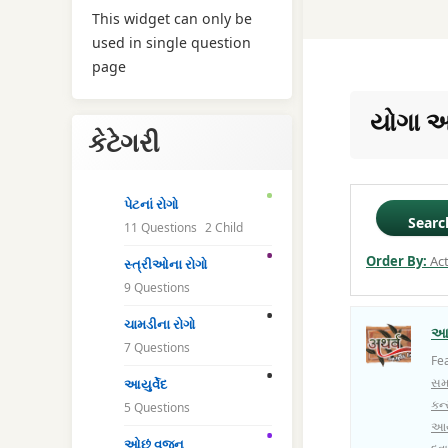
This widget can only be
used in single question
page
યોગા આય
કેટેગરી
પેટનાં રોગો
Searc
11 Questions
2 Child
Order By:
Act
સ્ત્રીઓના રોગો
9 Questions
ચામડીના રોગો
આય
7 Questions
Fe
સમ
આયુર્વેદ
કન્
5 Questions
આયુ
ઓછું વજન