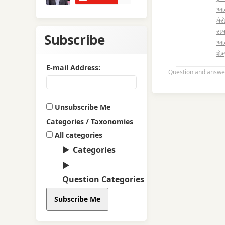
આયુ
મે
સમ
Subscribe
આયુ
શેમ્
E-mail Address:
Question and answe
Unsubscribe Me
Categories / Taxonomies
All categories
Categories
Question Categories
Subscribe Me