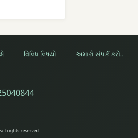
e
નો
વિવિધ વિષયો
અમારો સંપર્ક કરો..
25040844
all rights reserved