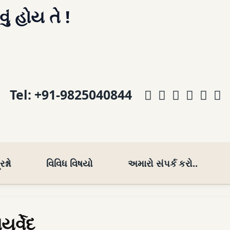
વું હોય તે !
Facebook
Instagram
Telegra
What
You
E
Tel:
+91-9825040844
શ્નો
વિવિધ વિષયો
અમારો સંપર્ક કરો..
ર્વેદ