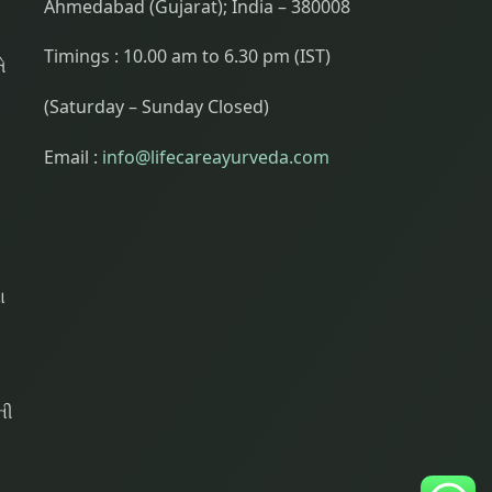
Ahmedabad (Gujarat); India – 380008
Timings : 10.00 am to 6.30 pm (IST)
ે
(Saturday – Sunday Closed)
Email :
info@lifecareayurveda.com
ા
ની