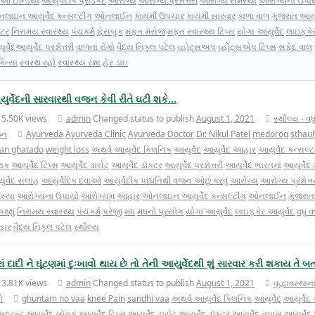
ાઓ ઈન્ડિયા
આયુર્વેદીક પ્રોડક્ટ
આરોગ્ય
આરોગ્ય પ્રશ્નોત્તરી
આરોગ્ય સમસ્યા
આરોગ્યના ઉપા
લાઇન આયુર્વેદ કન્સલ્ટીંગ
ઓનલાઈન
કાયમી ઉપચાર
કાયમી સારવાર
કાળા વાળ
ગુજરાત આયુર
િટર
નિરામય સ્વાસ્થ્ય
પંચકર્મ
ફેસબુક
મફત મેસેજ
મફત સ્વાસ્થ્ય ટિપ્સ
યોગા આયુર્વેદ
લાઇફકે
્વેદઆયુર્વેદ પ્રશ્નોત્તરી
વાળનાં રોગો
વૈદ્ય નિકુલ પટેલ
વ્હોટ્સઅપ
વ્હોટ્સએપ ટિપ્સ
સફેદ વાલ
િત્સા
સ્વસ્થ રહો
સ્વાસ્થ્ય રક્ષા
હેર ડાઇ
ુર્વેદની સારવારથી વજન કેવી રીતે ઘટી શકે…
15.50K views
admin
Changed status to publish
August 1, 2021
સ્થૌલ્ય - વધુ
જન
Ayurveda
Ayurveda Clinic
Ayurveda Doctor
Dr. Nikul Patel
medorog
sthau
jan ghatado
weight loss
અથર્વ આયુર્વેદ ક્લિનિક
આયુર્વેદ
આયુર્વેદ આહાર
આયુર્વેદ કન્સલ્ટ
રાક
આયુર્વેદ ટિપ્સ
આયુર્વેદ ડાયેટ
આયુર્વેદ ડૉક્ટર
આયુર્વેદ પ્રશ્નોત્તરી
આયુર્વેદ ભારતમાં
આયુર્વેદ 
ર્વેદ સલાહ
આયુર્વેદિક દવાઓ
આયુર્વેદીક પધ્ધતિથી વજન ઓછું કરવું
આરોગ્ય
આરોગ્ય પ્રશ્નોત્ત
સ્યા
આરોગ્યના ઉપાયો
આરોગ્યમ્
આહાર
ઓનલાઇન આયુર્વેદ કન્સલ્ટીંગ
ઓનલાઈન
ગુજરાત 
થ્થુ
નિરામય સ્વાસ્થ્ય
પંચકર્મ
પરેજી
મધ
મધનો પ્રયોગ
યોગા આયુર્વેદ
લાઇફકેર આયુર્વેદ
વધુ 
ાર
વૈદ્ય નિકુલ પટેલ
સ્થૌલ્ય
રાં દાદી ને ઘૂંટણમાં દુઃખાવો થાય છે તો તેની આયુર્વેદથી શું સારવાર કરી શકાય તે 
13.81K views
admin
Changed status to publish
August 1, 2021
વૃદ્ધાવસ્થાના
ો
ghuntam no vaa
knee Pain
sandhi vaa
અથર્વ આયુર્વેદ ક્લિનિક
આયુર્વેદ
આયુર્વે
સલ્ટન્ટ
આયુર્વેદ ખોરાક
આયુર્વેદ ટિપ્સ
આયુર્વેદ ડાયેટ
આયુર્વેદ ડૉક્ટર
આયુર્વેદ તપાસ
આયુર્વેદ પ્