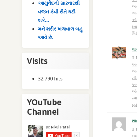
આયુર્વેદની સારવારથી
આયુ
વજન કેવી રીતે ઘટી
આયુ
શકે…
ઓન
સ્વ
મને શરીર ખંજવાળ બહુ
શિર
આવે છે.
વા
Visits
આયુ
આયુ
32,790 hits
સંદ
આર
ઓ
સ્વ
YOuTube
વ્
Channel
સા
દુઃ