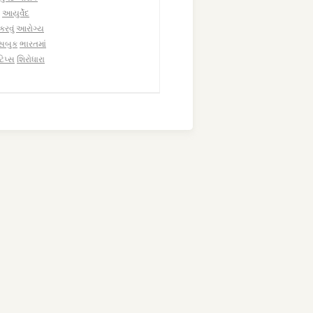
આયુર્વેદ
રવું
આરોગ્ય
ેસબુક
ભારતમાં
િપ્સ
શિરોધારા