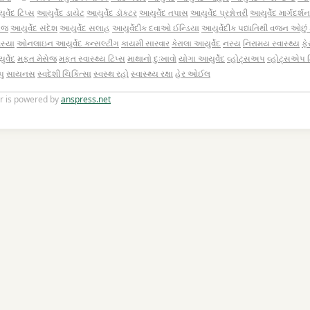
ર્વેદ ટિપ્સ
આયુર્વેદ ડાયેટ
આયુર્વેદ ડૉક્ટર
આયુર્વેદ તપાસ
આયુર્વેદ પ્રશ્નોત્તરી
આયુર્વેદ માર્ગદર્શન
સેજ
આયુર્વેદ સંદેશ
આયુર્વેદ સલાહ
આયુર્વેદીક દવાઓ ઈન્ડિયા
આયુર્વેદીક પધ્ધતિથી વજન ઓછું ક
સ્યા
ઓનલાઇન આયુર્વેદ કન્સલ્ટીંગ
કાયમી સારવાર
કેરાલા આયુર્વેદ
નસ્ય
નિરામય સ્વાસ્થ્ય
ફ
ર્વેદ
મફત મેસેજ
મફત સ્વાસ્થ્ય ટિપ્સ
માથાનો દુઃખાવો
યોગા આયુર્વેદ
વ્હોટ્સઅપ
વ્હોટ્સએપ ટ
પુ
સાયનસ
સ્વદેશી ચિકિત્સા
સ્વસ્થ રહો
સ્વાસ્થ્ય રક્ષા
હેર ઓઈલ
r is powered by
anspress.net