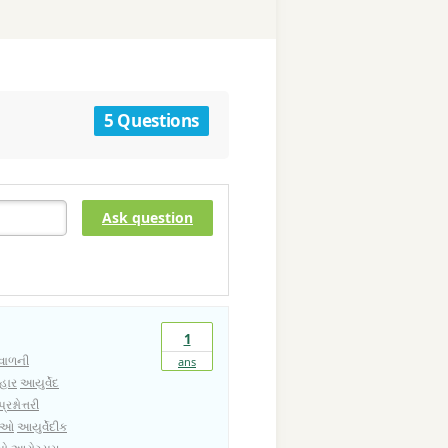
5 Questions
Ask question
1
વાળની
ans
હાર
આયુર્વેદ
રશ્નોત્તરી
વાઓ
આયુર્વેદીક