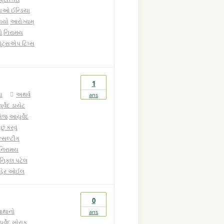
વાઓ ઈન્ડિયા
ાયો
આરોગ્યમ્
ો
નિરામય
હોટ્સએપ ટિપ્સ
1
ા
અથર્વ
ans
ર્વેદ ડાયેટ
સેજ
આયુર્વેદ
ં કરવું
સલ્ટીંગ
નિરામય
 નિકુલ પટેલ
હેર ઓઈલ
0
માથાનો
ans
ર્વેદ ખોરાક