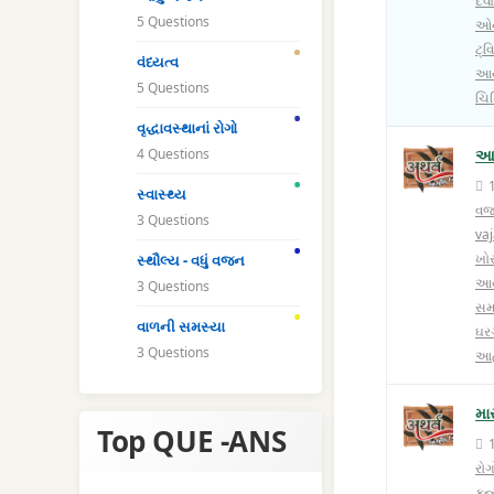
દવ
5 Questions
ઓન
ટ્વ
વંધ્યત્વ
આયુર
5 Questions
ચિક
વૃદ્ધાવસ્થાનાં રોગો
4 Questions
આય
સ્વાસ્થ્ય
વ
3 Questions
va
ખો
સ્થૌલ્ય - વધું વજન
આયુ
3 Questions
સમ
વાળની સમસ્યા
ઘરગ
3 Questions
આહ
મા
Top QUE -ANS
રોગ
કન્