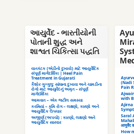
આયુર્વેદ - ભારતીયોની
Ayu
પોતાની શુદ્ધ અને
Mir
શાશ્વત ચિકિત્સા પદ્ધતિ
Sys
Med
વાતકંટક (એડીનો દુખાવો) માટે આયુર્વેદિક
સંપૂર્ણ માર્ગદર્શિકા | Heel Pain
Ayurve
Treatment in Gujarati
(Nadi 
કૈશોર ગુગ્ગુલુ: સાંધાના દુખાવા અને ચામડીના
Pain R
રોગો માટે આયુર્વેદનું અમૃત – સંપૂર્ણ
Ajwain
માર્ગદર્શિકા
with B
આમવાત – એક જટીલ સમસ્યા
Ajirna
કરમિયાં – કૃમિ રોગ – લક્ષણો, કારણો અને
Sympt
આયુર્વેદિક ઉપચાર
Saral 
અજીર્ણ (અપચો) : કારણો, લક્ષણો અને
Mahabh
આયુર્વેદિક સારવાર
आयुर्वेद
How m