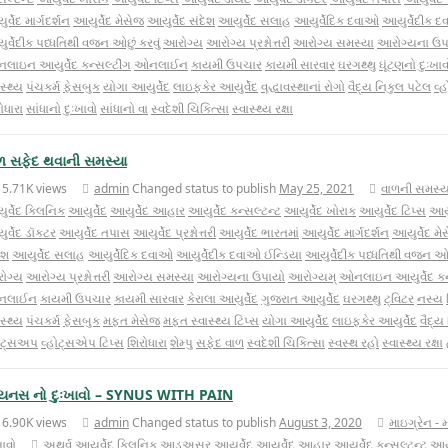
ર્વેદ માર્ગદર્શન
આયુર્વેદ મેસેજ
આયુર્વેદ સંદેશ
આયુર્વેદ સલાહ
આયુર્વેદિક દવાઓ
આયુર્વેદીક દ
ર્વેદીક પધ્ધતિથી વજન ઓછું કરવું
આરોગ્ય
આરોગ્ય પ્રશ્નોત્તરી
આરોગ્ય સમસ્યા
આરોગ્યના ઉપ
લાઇન આયુર્વેદ કન્સલ્ટીંગ
ઓનલાઈન
કાયમી ઉપચાર
કાયમી સારવાર
ઘરગથ્થુ
ઘૂંટણનો દુઃખાવ
ાસ્થ્ય
પંચકર્મ
ફેસબુક
યોગા આયુર્વેદ
લાઇફકેર આયુર્વેદ
વૄદ્ધાવસ્થાનાં રોગો
વૈદ્ય નિકુલ પટેલ
વ્
ોધારા
સાંધાનો દુઃખાવો
સાંધાનો વા
સ્વદેશી ચિકિત્સા
સ્વાસ્થ્ય રક્ષા
ળ સફેદ થવાની સમસ્યા
15.71K views
admin
Changed status to publish
May 25, 2021
વાળની સમસ્ય
ર્વેદ ક્લિનિક
આયુર્વેદ
આયુર્વેદ આહાર
આયુર્વેદ કન્સલ્ટન્ટ
આયુર્વેદ ખોરાક
આયુર્વેદ ટિપ્સ
આયુ
ર્વેદ ડૉક્ટર
આયુર્વેદ તપાસ
આયુર્વેદ પ્રશ્નોત્તરી
આયુર્વેદ ભારતમાં
આયુર્વેદ માર્ગદર્શન
આયુર્વેદ મે
ેશ
આયુર્વેદ સલાહ
આયુર્વેદિક દવાઓ
આયુર્વેદીક દવાઓ ઈન્ડિયા
આયુર્વેદીક પધ્ધતિથી વજન ઓછુ
ોગ્ય
આરોગ્ય પ્રશ્નોત્તરી
આરોગ્ય સમસ્યા
આરોગ્યના ઉપાયો
આરોગ્યમ્
ઓનલાઇન આયુર્વેદ કન્
નલાઈન
કાયમી ઉપચાર
કાયમી સારવાર
કેરાલા આયુર્વેદ
ગુજરાત આયુર્વેદ
ઘરગથ્થુ
ટ્વિટર
નસ્ય
ાસ્થ્ય
પંચકર્મ
ફેસબુક
મફત મેસેજ
મફત સ્વાસ્થ્ય ટિપ્સ
યોગા આયુર્વેદ
લાઇફકેર આયુર્વેદ
વૈદ્ય
હોટ્સઅપ
વ્હોટ્સએપ ટિપ્સ
શિરોધારા
શેમ્પુ
સફેદ વાળ
સ્વદેશી ચિકિત્સા
સ્વસ્થ રહો
સ્વાસ્થ્ય રક્ષા
યનસ નો દુઃખાવો – SYNUS WITH PAIN
16.90K views
admin
Changed status to publish
August 3, 2020
માઇગ્રેન - 
ખાવો
અથર્વ આયુર્વેદ ક્લિનિક
આડઅસર
આયુર્વેદ
આયુર્વેદ આહાર
આયુર્વેદ કન્સલ્ટન્ટ
આયુ