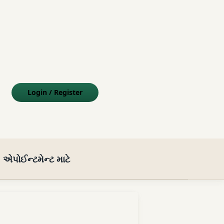
m
sApp
Tube
-mail
Login
/
Register
એપોઈન્ટમેન્ટ માટે