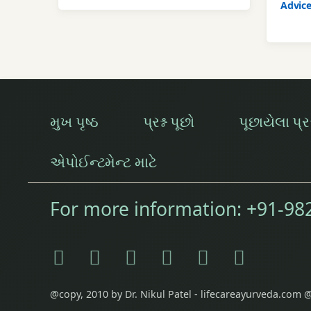
Advic
મુખ પૃષ્ઠ
પ્રશ્ન પૂછો
પૂછાયેલા પ્રશ્
એપોઈન્ટમેન્ટ માટે
For more information:
+91-98
Facebook
Instagram
Telegram
WhatsApp
YouTube
E-mail
@copy, 2010 by Dr. Nikul Patel - lifecareayurveda.com @