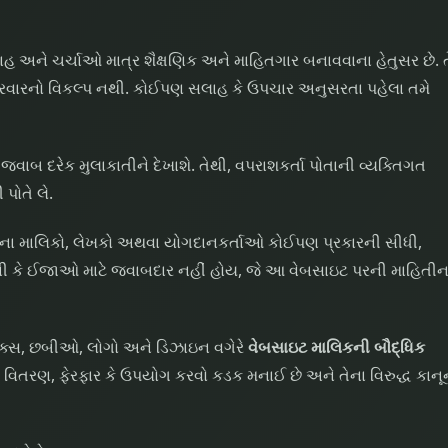
અને ચર્ચાઓ માત્ર શૈક્ષણિક અને માહિતગાર બનાવવાના હેતુસર છે. ત
ારવારનો વિકલ્પ નથી. કોઈપણ સલાહ કે ઉપચાર અનુસરતા પહેલા તમે
જવાબ દરેક મુલાકાતીને દેખાશે. તેથી, વપરાશકર્તા પોતાની વ્યક્તિગત
પોતે લે.
ઇટના માલિકો, લેખકો અથવા યોગદાનકર્તાઓ કોઈપણ પ્રકારની સીધી,
કે ઈજાઓ માટે જવાબદાર નહીં હોય, જે આ વેબસાઇટ પરની માહિતીન
િક્સ, છબીઓ, લોગો અને ડિઝાઇન વગેરે
વેબસાઇટ માલિકની બૌદ્ધિક
, વિતરણ, ફેરફાર કે ઉપયોગ કરવો કડક મનાઈ છે અને તેના વિરુદ્ધ કાનૂ