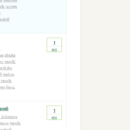
યો
આરોગ્યમ્
્વેદ
ઘરગથ્થુ
ર
સ્વદેશી
1
ં
ans
lya
sthulta
ન્ટ
આયુર્વેદ
માર્ગદર્શન
રી
આરોગ્ય
આયુર્વેદ
વજન
વિરુદ્ધ
બતાવશો
1
ં રોગો
સાંધાના
ans
દ આહાર
આયુર્વેદ
રશ્નોત્તરી