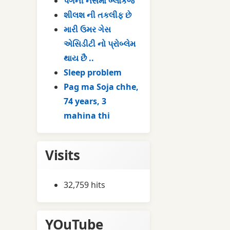
પગની નસમાં બ્લોકેજ
શીલશ ની તકલીફ છે
મારી ઉમર ગેસ
એસિડીટી નો પ્રોબ્લેમ
થાય છૈ ..
Sleep problem
Pag ma Soja chhe,
74 years, 3
mahina thi
Visits
32,759 hits
YOuTube