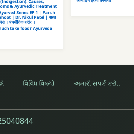
अजवाइन इतनी उपयोगी!
 (Indigestion): Causes,
oms & Ayurvedic Treatment
Ayurved Series EP 1 | Panch
oot | Dr. Nikul Patel | सरल
 कोर्स । पंचभौतिक शरीर ।
uch take food? Ayurveda
e
નો
વિવિધ વિષયો
અમારો સંપર્ક કરો..
25040844