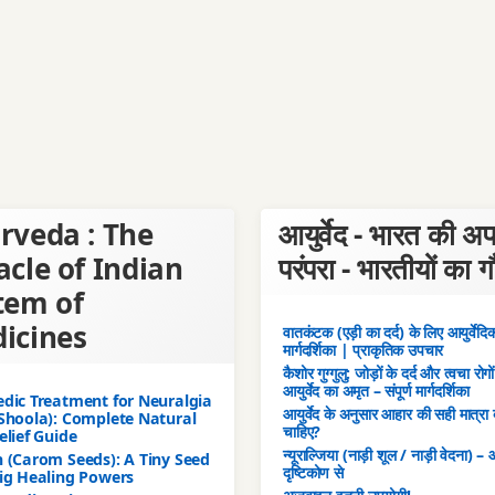
rveda : The
आयुर्वेद - भारत की अ
acle of Indian
परंपरा - भारतीयों का 
tem of
icines
वातकंटक (एड़ी का दर्द) के लिए आयुर्वेदिक 
मार्गदर्शिका | प्राकृतिक उपचार
कैशोर गुग्गुलु: जोड़ों के दर्द और त्वचा रोगो
आयुर्वेद का अमृत – संपूर्ण मार्गदर्शिका
dic Treatment for Neuralgia
आयुर्वेद के अनुसार आहार की सही मात्रा 
Shoola): Complete Natural
चाहिए?
elief Guide
न्यूराल्जिया (नाड़ी शूल / नाड़ी वेदना) – आ
 (Carom Seeds): A Tiny Seed
दृष्टिकोण से
ig Healing Powers