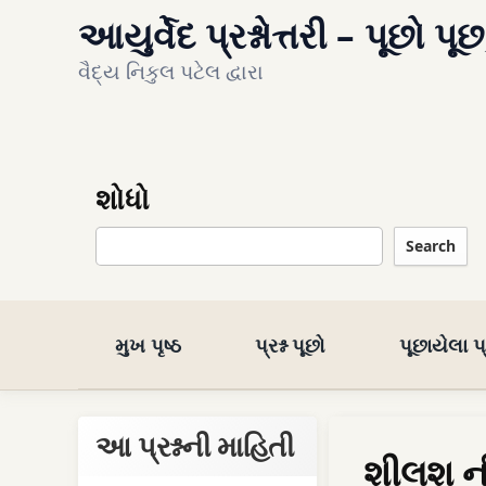
આયુર્વેદ પ્રશ્નોત્તરી – પૂછો પૂછ
વૈદ્ય નિકુલ પટેલ દ્વારા
શોધો
Search
મુખ પૃષ્ઠ
પ્રશ્ન પૂછો
પૂછાયેલા પ્ર
આ પ્રશ્નની માહિતી
શીલશ ન