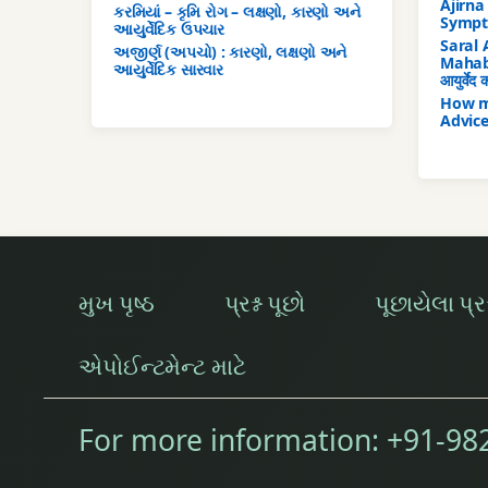
Ajirna
કરમિયાં – કૃમિ રોગ – લક્ષણો, કારણો અને
Sympt
આયુર્વેદિક ઉપચાર
Saral 
અજીર્ણ (અપચો) : કારણો, લક્ષણો અને
Mahabh
આયુર્વેદિક સારવાર
आयुर्वेद
How m
Advic
મુખ પૃષ્ઠ
પ્રશ્ન પૂછો
પૂછાયેલા પ્રશ્
એપોઈન્ટમેન્ટ માટે
For more information:
+91-98