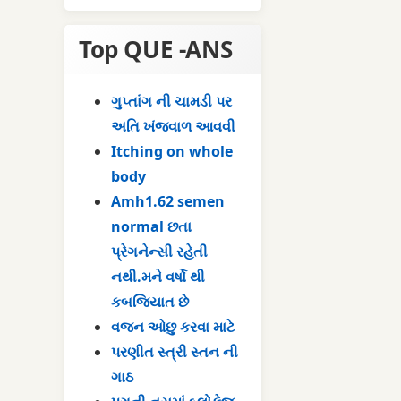
Top QUE -ANS
ગુપ્તાંગ ની ચામડી પર
અતિ ખંજવાળ આવવી
Itching on whole
body
Amh1.62 semen
normal છતા
પ્રેગનેન્સી રહેતી
નથી.મને વર્ષો થી
કબજિયાત છે
વજન ઓછુ કરવા માટે
પરણીત સ્ત્રી સ્તન ની
ગાઠ