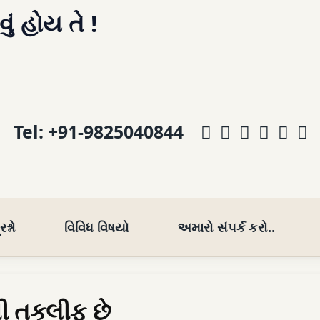
વું હોય તે !
Facebook
Instagram
Telegra
What
You
E
Tel:
+91-9825040844
શ્નો
વિવિધ વિષયો
અમારો સંપર્ક કરો..
ી તકલીફ છે