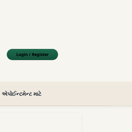
m
sApp
Tube
-mail
Login
/
Register
એપોઈન્ટમેન્ટ માટે