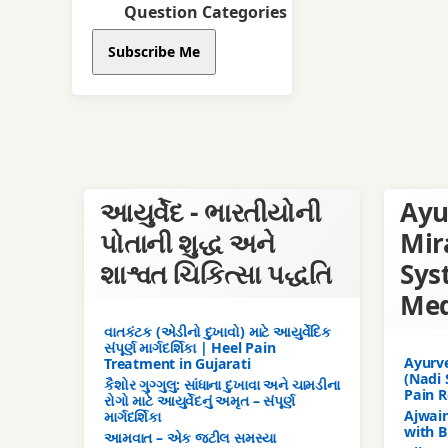
Question Categories
Subscribe Me
આયુર્વેદ - ભારતીયોની
Ayu
પોતાની શુદ્ધ અને
Mir
શાશ્વત ચિકિત્સા પદ્ધતિ
Sys
Med
વાતકંટક (એડીનો દુખાવો) માટે આયુર્વેદિક
સંપૂર્ણ માર્ગદર્શિકા | Heel Pain
Ayurve
Treatment in Gujarati
(Nadi 
કૈશોર ગુગ્ગુલુ: સાંધાના દુખાવા અને ચામડીના
Pain R
રોગો માટે આયુર્વેદનું અમૃત – સંપૂર્ણ
Ajwain
માર્ગદર્શિકા
with B
આમવાત – એક જટીલ સમસ્યા